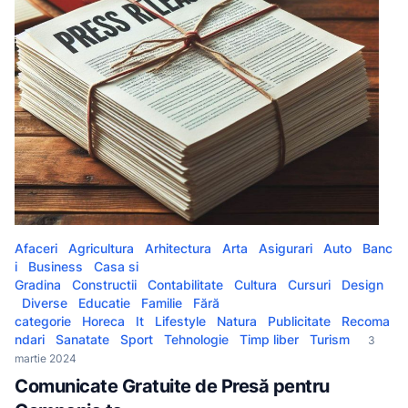
Afaceri
Agricultura
Arhitectura
Arta
Asigurari
Auto
Banc
i
Business
Casa si
Gradina
Constructii
Contabilitate
Cultura
Cursuri
Design
Diverse
Educatie
Familie
Fără
categorie
Horeca
It
Lifestyle
Natura
Publicitate
Recoma
ndari
Sanatate
Sport
Tehnologie
Timp liber
Turism
3
martie 2024
Comunicate Gratuite de Presă pentru