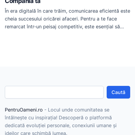
Compania ta
În era digitală în care trăim, comunicarea eficientă este
cheia succesului oricărei afaceri. Pentru a te face
remarcat într-un peisaj competitiv, este esențial să
investești în strategii inovatoare. Unul dintre
instrumentele cele mai puternice în arsenalul tău de
marketing online este comunicatul de presă. În acest
articol, vom explora cum să utilizezi platforma
pr.1az.ro pentru […]
Caută
PentruOameni.ro
- Locul unde comunitatea se
întâlnește cu inspirația! Descoperă o platformă
dedicată evoluției personale, conexiunii umane și
ideilor care schimbă lumea.