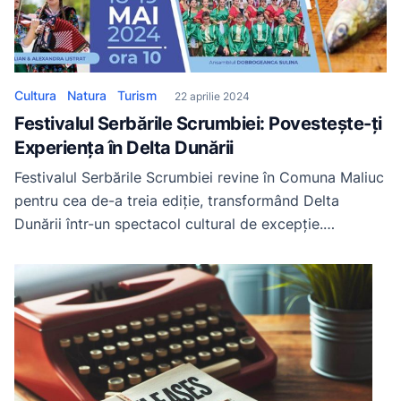
Cultura
Natura
Turism
22 aprilie 2024
Festivalul Serbările Scrumbiei: Povestește-ți
Experiența în Delta Dunării
Festivalul Serbările Scrumbiei revine în Comuna Maliuc
pentru cea de-a treia ediție, transformând Delta
Dunării într-un spectacol cultural de excepție.
Descoperă frumusețea și autenticitatea Deltei Dunării
într-un cadru unic în perioada 18-19 mai 2024. Pentru
mai multe detalii acceseaza pagina de facebook a
evenimentului. Pentru mai multe detalii acceseaza
pagina de facebook a evenimentului. Experiența […]