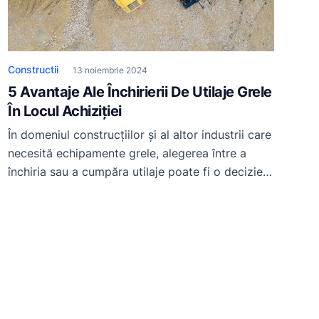
Constructii
13 noiembrie 2024
5 Avantaje Ale Închirierii De Utilaje Grele
În Locul Achiziției
În domeniul construcțiilor și al altor industrii care
necesită echipamente grele, alegerea între a
închiria sau a cumpăra utilaje poate fi o decizie
esențială pentru succesul unui proiect În
domeniul construcțiilor și al altor industrii care
necesită echipamente grele, alegerea între a
închiria sau a cumpăra utilaje poate fi o decizie
esențială pentru succesul unui […]