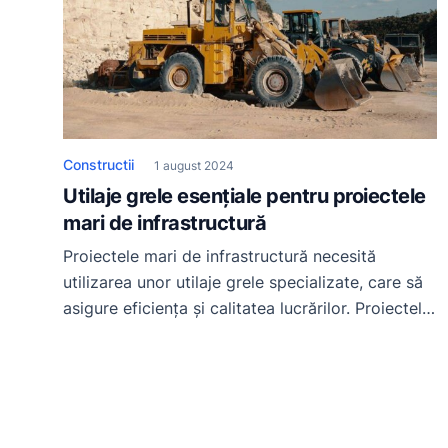
Constructii
1 august 2024
Utilaje grele esențiale pentru proiectele
mari de infrastructură
Proiectele mari de infrastructură necesită
utilizarea unor utilaje grele specializate, care să
asigure eficiența și calitatea lucrărilor. Proiectele
mari de infrastructură necesită utilizarea unor
utilaje grele specializate, care să asigure
eficiența și calitatea lucrărilor. Fie că este vorba
de construcția de drumuri, poduri, baraje sau
clădiri de mari dimensiuni, aceste echipamente