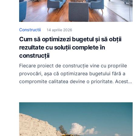
Constructii
14 aprilie 2026
Cum să optimizezi bugetul și să obții
rezultate cu soluții complete în
construcții
Fiecare proiect de construcție vine cu propriile
provocări, așa că optimizarea bugetului fără a
compromite calitatea devine o prioritate. Acest
articol te va ghida printr-o serie de strategii
practice și recomandări valoroase, astfel încât să
poți lua decizii informate și să obții rezultate de
succes în construcțiile tale. Află cum să
prioritizezi investițiile, să utilizezi […]