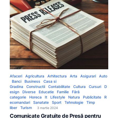
Afaceri
Agricultura
Arhitectura
Arta
Asigurari
Auto
Banci
Business
Casa si
Gradina
Constructii
Contabilitate
Cultura
Cursuri
D
esign
Diverse
Educatie
Familie
Fără
categorie
Horeca
It
Lifestyle
Natura
Publicitate
R
ecomandari
Sanatate
Sport
Tehnologie
Timp
liber
Turism
3 martie 2024
Comunicate Gratuite de Presă pentru