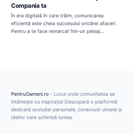
Compania ta
În era digitală în care trăim, comunicarea
eficientă este cheia succesului oricărei afaceri.
Pentru a te face remarcat într-un peisaj
competitiv, este esențial să investești în strategii
inovatoare. Unul dintre instrumentele cele mai
puternice în arsenalul tău de marketing online
este comunicatul de presă. În acest articol, vom
explora cum să utilizezi platforma pr.1az.ro
pentru […]
PentruOameni.ro
- Locul unde comunitatea se
întâlnește cu inspirația! Descoperă o platformă
dedicată evoluției personale, conexiunii umane și
ideilor care schimbă lumea.