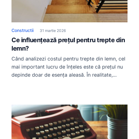
Constructii
31 martie 2026
Ce influențează prețul pentru trepte din
lemn?
Când analizezi costul pentru trepte din lemn, cel
mai important lucru de înțeles este că prețul nu
depinde doar de esența aleasă. În realitate,
costul final este influențat de material, grosime,
finisaj, complexitatea proiectului, tipul scării și
calitatea montajului. Tocmai de aceea, două
oferte pentru trepte din lemn pot arăta
asemănător la prima vedere, dar […]