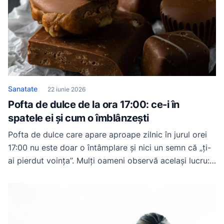
Sanatate
22 iunie 2026
Pofta de dulce de la ora 17:00: ce-i în
spatele ei și cum o îmblânzești
Pofta de dulce care apare aproape zilnic în jurul orei
17:00 nu este doar o întâmplare și nici un semn că „ți-
ai pierdut voința”. Mulți oameni observă același lucru:
după o zi de muncă, când energia începe să scadă,
gândul la o ciocolată, câțiva biscuiți sau o prăjitură
devine surprinzător de greu de ignorat. De […]