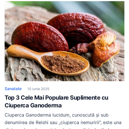
alegerea vitaminelor potrivite joacă un rol crucial. În
acest context, vitamina D și vitamina C sunt frecvent
discutate, dar care […]
Sanatate
10 iunie 2025
Top 3 Cele Mai Populare Suplimente cu
Ciuperca Ganoderma
Ciuperca Ganoderma lucidum, cunoscută și sub
denumirea de Reishi sau „ciuperca nemuririi”, este una