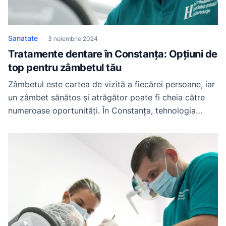
Sanatate
3 noiembrie 2024
Tratamente dentare în Constanța: Opțiuni de
top pentru zâmbetul tău
Zâmbetul este cartea de vizită a fiecărei persoane, iar
un zâmbet sănătos și atrăgător poate fi cheia către
numeroase oportunități. În Constanța, tehnologia
dentară a evoluat semnificativ, oferind o varietate de
soluții moderne de tratament care să se potrivească
nevoilor fiecărui pacient. Tratamente dentare
avansate: Opțiuni de top pentru zâmbetul tău Cu
ajutorul tratamentelor dentare […]