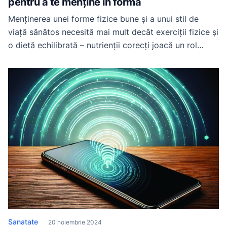
pentru a te menține în formă
Menținerea unei forme fizice bune și a unui stil de
viață sănătos necesită mai mult decât exerciții fizice și
o dietă echilibrată – nutrienții corecți joacă un rol
esențial în susținerea energiei, a sănătății oaselor și a
funcționării optime a organismului. Suplimentele
naturale sunt o modalitate excelentă de a completa
necesarul zilnic de vitamine și […]
Sanatate
20 noiembrie 2024