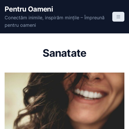
S
Pentru Oameni
k
Conectăm inimile, inspirăm mințile – Împreună
i
pentru oameni
p
t
o
c
Sanatate
o
n
t
e
n
t