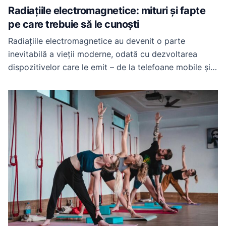
Radiațiile electromagnetice: mituri și fapte
pe care trebuie să le cunoști
Radiațiile electromagnetice au devenit o parte
inevitabilă a vieții moderne, odată cu dezvoltarea
dispozitivelor care le emit – de la telefoane mobile și
routere Wi-Fi la echipamente electrocasnice. În ciuda
beneficiilor aduse de tehnologie, există și îngrijorări
crescânde legate de impactul acestor radiații asupra
sănătății. Fiind din ce în ce mai expuși la unde
electromagnetice, […]