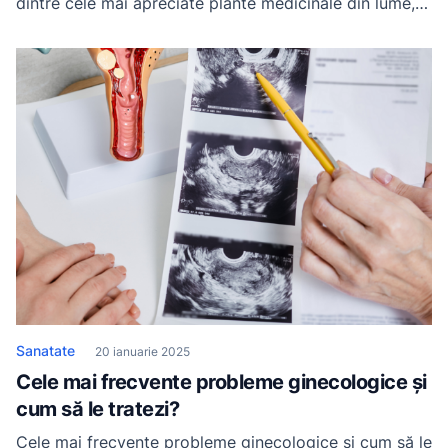
dintre cele mai apreciate plante medicinale din lume,
cu o istorie de peste 2.000 de ani în medicina
tradițională asiatică. Cunoscută pentru efectele sale
benefice asupra sistemului imunitar, ficatului și
sănătății mentale, Ganoderma a fost studiată în
numeroase cercetări moderne care […]
Sanatate
20 ianuarie 2025
Cele mai frecvente probleme ginecologice și
cum să le tratezi?
Cele mai frecvente probleme ginecologice și cum să le