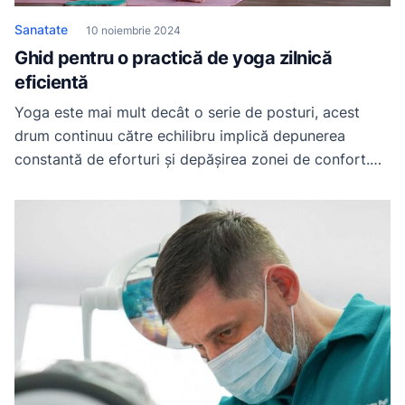
Sanatate
10 noiembrie 2024
Ghid pentru o practică de yoga zilnică
eficientă
Yoga este mai mult decât o serie de posturi, acest
drum continuu către echilibru implică depunerea
constantă de eforturi și depășirea zonei de confort.
Pentru a experimenta beneficiile maxime ale acestei
practici milenare, este esențial să o integrăm într-un
mod eficient în rutina noastră zilnică. Chiar dacă
această practică este relaxantă și plăcută, nu este […]