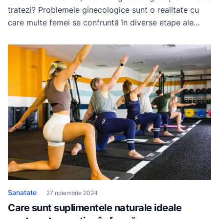
tratezi? Problemele ginecologice sunt o realitate cu
care multe femei se confruntă în diverse etape ale
vieţii lor. Dincolo de aspectul medical, aceste afecţiuni
pot influenţa starea emoţională, calitatea vieţii şi,
uneori, relaţiile personale. Printre cele mai frecvente
probleme ginecologice se numără candidoza,
endometrioza şi fibroamele […]
Sanatate
27 noiembrie 2024
Care sunt suplimentele naturale ideale