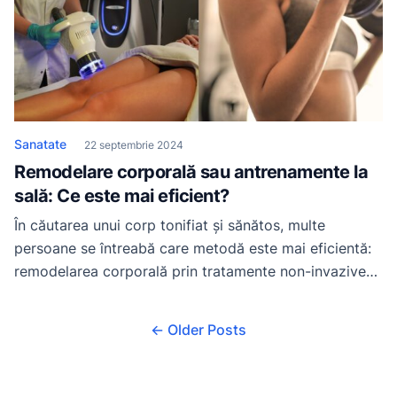
Sanatate
22 septembrie 2024
Remodelare corporală sau antrenamente la
sală: Ce este mai eficient?
În căutarea unui corp tonifiat și sănătos, multe
persoane se întreabă care metodă este mai eficientă:
remodelarea corporală prin tratamente non-invazive
sau antrenamentele regulate la sală. Remodelarea
corporală promite rezultate rapide, în timp ce
← Older Posts
antrenamentele la sală sunt cunoscute pentru
îmbunătățirea sănătății generale și durabilitatea
rezultatelor. Această dezbatere apare deoarece