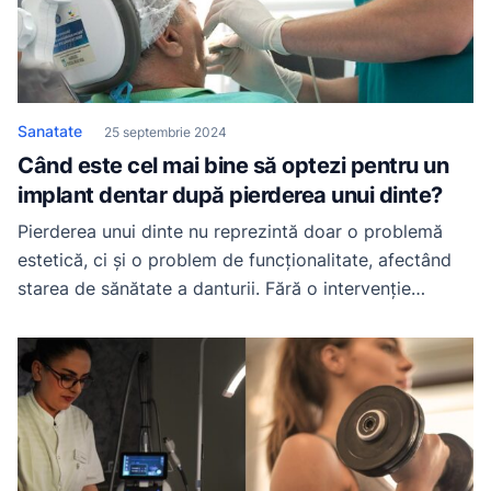
Sanatate
25 septembrie 2024
Când este cel mai bine să optezi pentru un
implant dentar după pierderea unui dinte?
Pierderea unui dinte nu reprezintă doar o problemă
estetică, ci și o problem de funcționalitate, afectând
starea de sănătate a danturii. Fără o intervenție
adecvată și rapidă, complicațiile ce pot apărea includ
dificultăți în vorbire și masticație, resorbția osoasă și
deplasarea dinților vecini. De aceea, un implant dentar
reprezintă soluția optimă pe termen lung. Dar […]