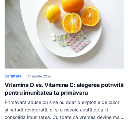
comune care îți fură motivația […]
Sanatate
17 martie 2026
Vitamina D vs. Vitamina C: alegerea potrivită
pentru imunitatea ta primăvara
Primăvara aduce cu sine nu doar o explozie de culori
și natură revigorată, ci și o nevoie acută de a-ți
consolida imunitatea. Cu toate că vremea devine mai
blândă, riscurile pentru sănătatea ta persistă, iar