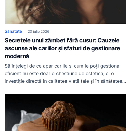
Sanatate
20 iulie 2026
Secretele unui zâmbet fără cusur: Cauzele
ascunse ale cariilor și sfaturi de gestionare
modernă
Să înțelegi de ce apar cariile și cum le poți gestiona
eficient nu este doar o chestiune de estetică, ci o
investiție directă în calitatea vieții tale și în sănătatea
întregului organism. Pentru a te ajuta să preiei
controlul total asupra sănătății tale orale, iată
principalele beneficii și informații pe care le vei
descoperi: Mecanismul […]