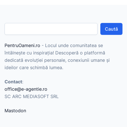
oamenii caută soluții rapide și […]
Caută
PentruOameni.ro
- Locul unde comunitatea se
întâlnește cu inspirația! Descoperă o platformă
dedicată evoluției personale, conexiunii umane și
ideilor care schimbă lumea.
Contact
:
office@e-agentie.ro
SC ARC MEDIASOFT SRL
Mastodon