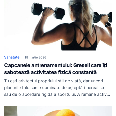
Sanatate
18 martie 2026
Capcanele antrenamentului: Greșeli care îți
sabotează activitatea fizică constantă
Tu ești arhitectul propriului stil de viață, dar uneori
planurile tale sunt subminate de așteptări nerealiste
sau de o abordare rigidă a sportului. A rămâne activ
pe termen lung presupune o înțelegere profundă a
modului în care funcționează corpul și mintea ta. În
rândurile ce urmează, vei descoperi acele erori