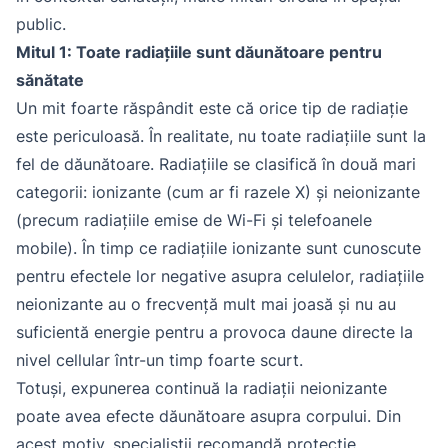
public.
Mitul 1: Toate radiațiile sunt dăunătoare pentru
sănătate
Un mit foarte răspândit este că orice tip de radiație
este periculoasă. În realitate, nu toate radiațiile sunt la
fel de dăunătoare. Radiațiile se clasifică în două mari
categorii: ionizante (cum ar fi razele X) și neionizante
(precum radiațiile emise de Wi-Fi și telefoanele
mobile). În timp ce radiațiile ionizante sunt cunoscute
pentru efectele lor negative asupra celulelor, radiațiile
neionizante au o frecvență mult mai joasă și nu au
suficientă energie pentru a provoca daune directe la
nivel cellular într-un timp foarte scurt.
Totuși, expunerea continuă la radiații neionizante
poate avea efecte dăunătoare asupra corpului. Din
acest motiv, specialiștii recomandă protecție