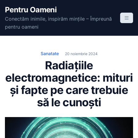
S
Pentru Oameni
k
Conectăm inimile, inspirăm mințile – Împreună
i
pentru oameni
p
t
o
c
Sanatate
20 noiembrie 2024
o
Radiațiile
n
electromagnetice: mituri
t
e
și fapte pe care trebuie
n
să le cunoști
t