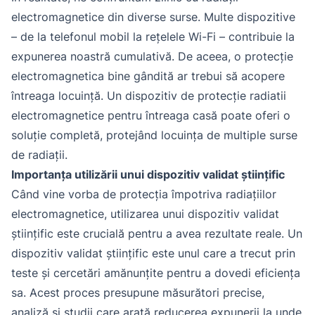
electromagnetice din diverse surse. Multe dispozitive
– de la telefonul mobil la rețelele Wi-Fi – contribuie la
expunerea noastră cumulativă. De aceea, o protecție
electromagnetica bine gândită ar trebui să acopere
întreaga locuință. Un dispozitiv de protecție radiatii
electromagnetice pentru întreaga casă poate oferi o
soluție completă, protejând locuința de multiple surse
de radiații.
Importanța utilizării unui dispozitiv validat științific
Când vine vorba de protecția împotriva radiațiilor
electromagnetice, utilizarea unui dispozitiv validat
științific este crucială pentru a avea rezultate reale. Un
dispozitiv validat științific este unul care a trecut prin
teste și cercetări amănunțite pentru a dovedi eficiența
sa. Acest proces presupune măsurători precise,
analiză și studii care arată reducerea expunerii la unde