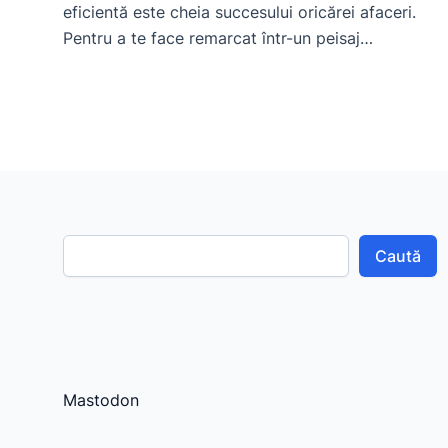
eficientă este cheia succesului oricărei afaceri.
Pentru a te face remarcat într-un peisaj
competitiv, este esențial să investești în strategii
inovatoare. Unul dintre instrumentele cele mai
puternice în arsenalul tău de marketing online
este comunicatul de presă. În acest articol, vom
explora cum să utilizezi platforma pr.1az.ro
pentru […]
Caută
Mastodon