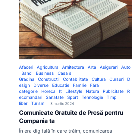
Afaceri
Agricultura
Arhitectura
Arta
Asigurari
Auto
Banci
Business
Casa si
Gradina
Constructii
Contabilitate
Cultura
Cursuri
D
esign
Diverse
Educatie
Familie
Fără
categorie
Horeca
It
Lifestyle
Natura
Publicitate
R
ecomandari
Sanatate
Sport
Tehnologie
Timp
liber
Turism
3 martie 2024
Comunicate Gratuite de Presă pentru
Compania ta
În era digitală în care trăim, comunicarea