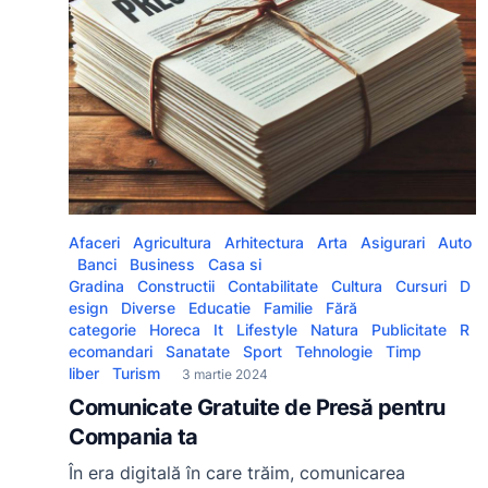
Afaceri
Agricultura
Arhitectura
Arta
Asigurari
Auto
Banci
Business
Casa si
Gradina
Constructii
Contabilitate
Cultura
Cursuri
D
esign
Diverse
Educatie
Familie
Fără
categorie
Horeca
It
Lifestyle
Natura
Publicitate
R
ecomandari
Sanatate
Sport
Tehnologie
Timp
liber
Turism
3 martie 2024
Comunicate Gratuite de Presă pentru
Compania ta
În era digitală în care trăim, comunicarea