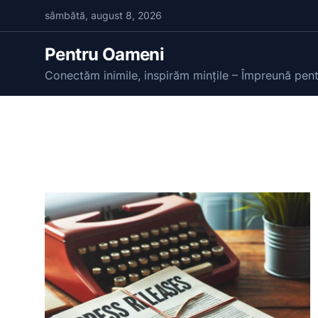
S
sâmbătă, august 8, 2026
k
i
Pentru Oameni
p
Conectăm inimile, inspirăm mințile – Împreună pen
t
o
c
o
n
t
e
n
t