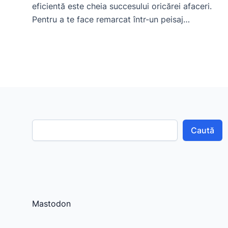
eficientă este cheia succesului oricărei afaceri.
Pentru a te face remarcat într-un peisaj
competitiv, este esențial să investești în strategii
inovatoare. Unul dintre instrumentele cele mai
puternice în arsenalul tău de marketing online
este comunicatul de presă. În acest articol, vom
explora cum să utilizezi platforma pr.1az.ro
pentru […]
Caută
Mastodon