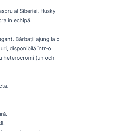
aspru al Siberiei. Husky
cra în echipă.
gant. Bărbații ajung la o
ri, disponibilă într-o
 sau heterocromi (un ochi
cta.
ură.
l.