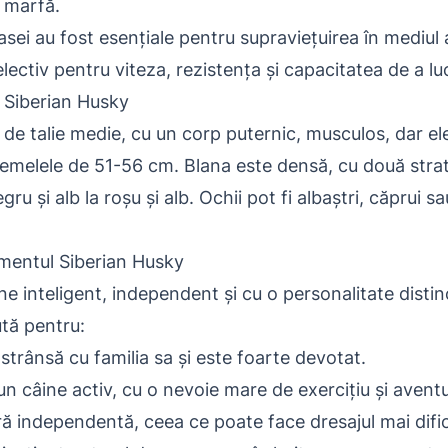
a marfă.
asei au fost esențiale pentru supraviețuirea în mediul 
electiv pentru viteza, rezistența și capacitatea de a lu
 Siberian Husky
de talie medie, cu un corp puternic, musculos, dar ele
femelele de 51-56 cm. Blana este densă, cu două stratu
egru și alb la roșu și alb. Ochii pot fi albaștri, căprui
amentul Siberian Husky
e inteligent, independent și cu o personalitate distin
tă pentru:
strânsă cu familia sa și este foarte devotat.
n câine activ, cu o nevoie mare de exercițiu și avent
ă independentă, ceea ce poate face dresajul mai difici