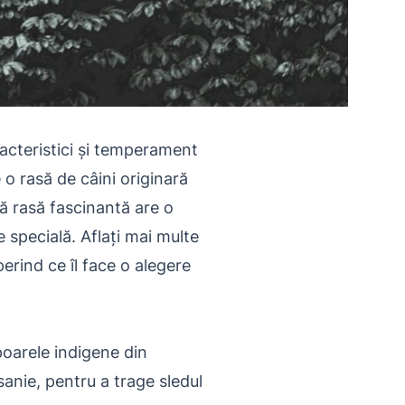
aracteristici și temperament
 o rasă de câini originară
tă rasă fascinantă are o
e specială. Aflați mai multe
perind ce îl face o alegere
opoarele indigene din
anie, pentru a trage sledul