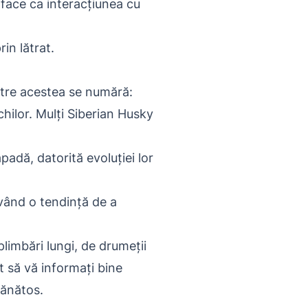
 face ca interacțiunea cu
in lătrat.
rintre acestea se numără:
chilor. Mulți Siberian Husky
padă, datorită evoluției lor
având o tendință de a
limbări lungi, de drumeții
t să vă informați bine
sănătos.