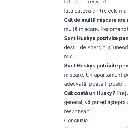
Întrebări frecvente
Iată câteva dintre cele ma
Cât de multă mișcare are
multă mișcare. Recomandăm c
Sunt Huskys potrivite pent
destul de energici și uneor
mici.
Sunt Huskys potrivite pe
mișcare. Un apartament poat
adecvată, poate fi posibil.
Cât costă un Husky?
Prețu
general, vă puteți aștepta 
responsabil.
Concluzie