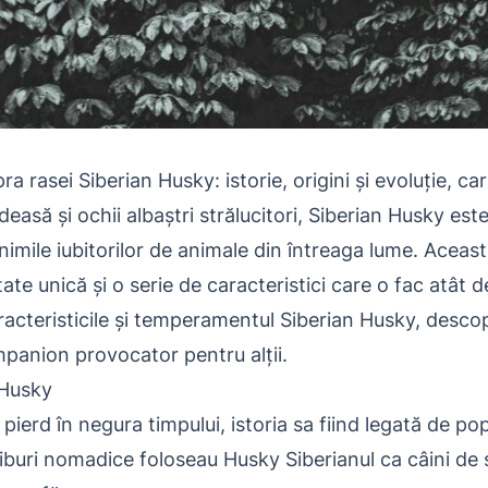
a rasei Siberian Husky: istorie, origini și evoluție, c
asă și ochii albaștri strălucitori, Siberian Husky este
 inimile iubitorilor de animale din întreaga lume. Aceas
ate unică și o serie de caracteristici care o fac atât d
caracteristicile și temperamentul Siberian Husky, desco
mpanion provocator pentru alții.
n Husky
 pierd în negura timpului, istoria sa fiind legată de p
iburi nomadice foloseau Husky Siberianul ca câini de s