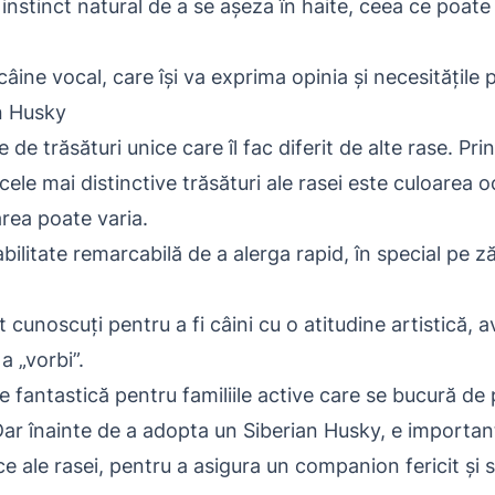
instinct natural de a se așeza în haite, ceea ce poate
âine vocal, care își va exprima opinia și necesitățile pr
an Husky
e de trăsături unice care îl fac diferit de alte rase. P
cele mai distinctive trăsături ale rasei este culoarea o
area poate varia.
bilitate remarcabilă de a alerga rapid, în special pe ză
 cunoscuți pentru a fi câini cu o atitudine artistică, 
a „vorbi”.
 fantastică pentru familiile active care se bucură de p
. Dar înainte de a adopta un Siberian Husky, e importan
ce ale rasei, pentru a asigura un companion fericit și 