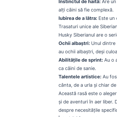
Instinctul de haită:
Are un 
alți câini să fie complexă.
Iubirea de a lătra:
Este un c
Trasaturi unice ale Siberi
Husky Siberianul are o seri
Ochii albaștri:
Unul dintre 
au ochii albaștri, deși culo
Abilitățile de sprint:
Au o a
ca câini de sanie.
Talentele artistice:
Au fost
cânta, de a urla și chiar de 
Această rasă este o alegere
și de aventuri în aer liber
despre necesitățile specifi