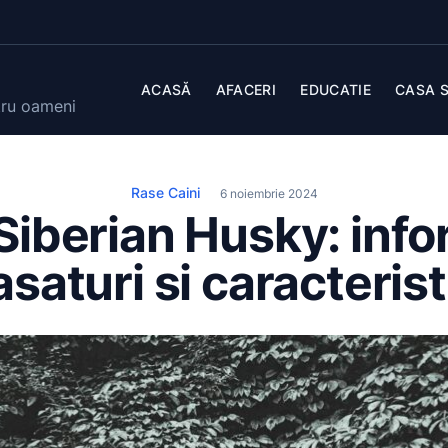
ACASĂ
AFACERI
EDUCATIE
CASA S
tru oameni
Rase Caini
6 noiembrie 2024
Siberian Husky: infor
asaturi si caracterist