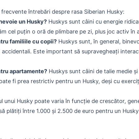
i frecvente întrebări despre rasa Siberian Husky:
 nevoie un Husky?
Huskys sunt câini cu energie ridica
el puțin o oră de plimbare pe zi, plus joc activ în ae
ru familiile cu copii?
Huskys sunt, în general, binevoit
i accidentali. Este important să supravegheați interacț
ntru apartamente?
Huskys sunt câini de talie medie și
e fi prea restrictiv pentru un Husky, deși cu exerciți
l unui Husky poate varia în funcție de crescător, genea
să plătiți între 1.000 și 2.500 de euro pentru un Husk