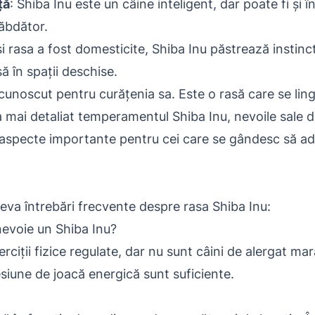
ță
: Shiba Inu este un câine inteligent, dar poate fi și
ăbdător.
și rasa a fost domesticite, Shiba Inu păstrează instinc
să în spații deschise.
 cunoscut pentru curățenia sa. Este o rasă care se ling
 mai detaliat temperamentul Shiba Inu, nevoile sale 
e aspecte importante pentru cei care se gândesc să a
âteva întrebări frecvente despre rasa Shiba Inu:
nevoie un Shiba Inu?
rciții fizice regulate, dar nu sunt câini de alergat ma
siune de joacă energică sunt suficiente.