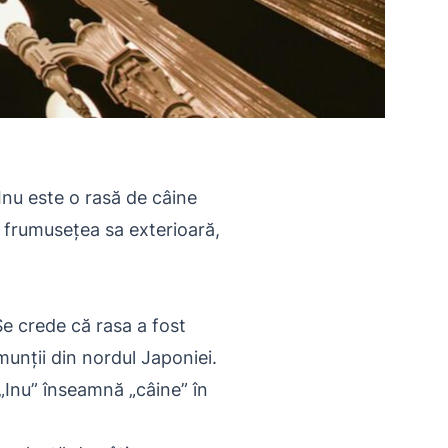
 Inu este o rasă de câine
e frumusețea sa exterioară,
Se crede că rasa a fost
 munții din nordul Japoniei.
 „Inu” înseamnă „câine” în