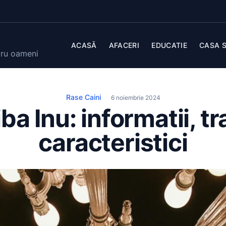
ACASĂ
AFACERI
EDUCATIE
CASA S
tru oameni
Rase Caini
6 noiembrie 2024
a Inu: informatii, tr
caracteristici