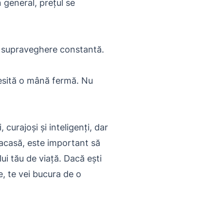
n general, prețul se
e o supraveghere constantă.
ecesită o mână fermă. Nu
curajoși și inteligenți, dar
 acasă, este important să
lui tău de viață. Dacă ești
ce, te vei bucura de o