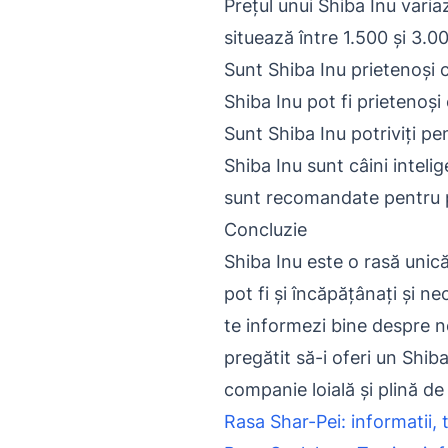
Prețul unui Shiba Inu varia
situează între 1.500 și 3.0
Sunt Shiba Inu prietenoși c
Shiba Inu pot fi prietenoși
Sunt Shiba Inu potriviți pe
Shiba Inu sunt câini intelig
sunt recomandate pentru pr
Concluzie
Shiba Inu este o rasă unică,
pot fi și încăpățânați și 
te informezi bine despre nev
pregătit să-i oferi un Shiba
companie loială și plină de
Rasa Shar-Pei: informatii, t