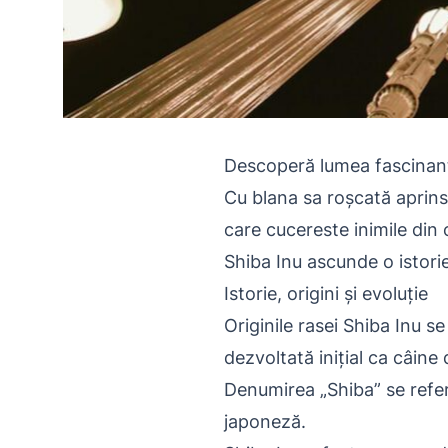
Descoperă lumea fascinant
Cu blana sa roșcată aprinsă
care cucereste inimile din 
Shiba Inu ascunde o istori
Istorie, origini și evoluție
Originile rasei Shiba Inu s
dezvoltată inițial ca câine
Denumirea „Shiba” se refer
japoneză.