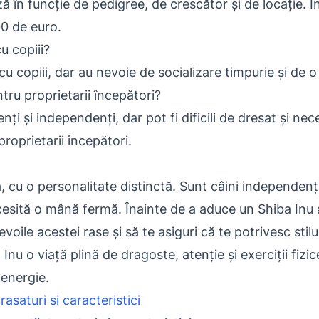
ză în funcție de pedigree, de crescător și de locație. Î
00 de euro.
u copiii?
 cu copiii, dar au nevoie de socializare timpurie și d
ntru proprietarii începători?
enți și independenți, dar pot fi dificili de dresat și n
oprietarii începători.
 cu o personalitate distinctă. Sunt câini independenți, 
necesită o mână fermă. Înainte de a aduce un Shiba Inu
oile acestei rase și să te asiguri că te potrivesc stilu
 Inu o viață plină de dragoste, atenție și exerciții fizi
 energie.
rasaturi si caracteristici