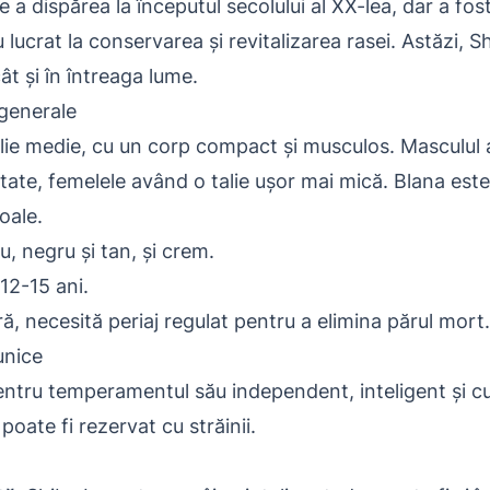
 a dispărea la începutul secolului al XX-lea, dar a fos
 lucrat la conservarea și revitalizarea rasei. Astăzi, S
cât și în întreaga lume.
 generale
alie medie, cu un corp compact și musculos. Masculul
tate, femelele având o talie ușor mai mică. Blana este
oale.
, negru și tan, și crem.
12-15 ani.
ă, necesită periaj regulat pentru a elimina părul mort.
unice
ntru temperamentul său independent, inteligent și cu
poate fi rezervat cu străinii.