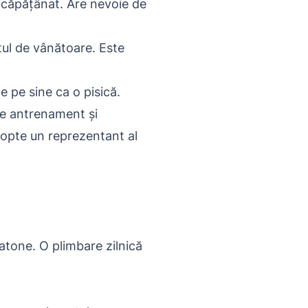
 încăpățânat. Are nevoie de
tul de vânătoare. Este
e pe sine ca o pisică.
de antrenament și
dopte un reprezentant al
ratone. O plimbare zilnică