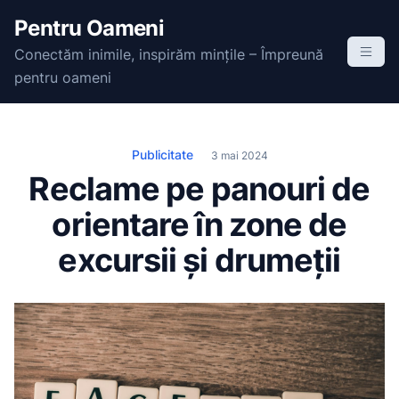
S
Pentru Oameni
k
Conectăm inimile, inspirăm mințile – Împreună
i
pentru oameni
p
t
o
c
Publicitate
3 mai 2024
o
Reclame pe panouri de
n
orientare în zone de
t
e
excursii și drumeții
n
t