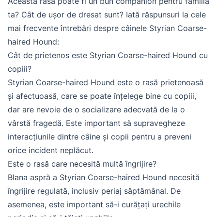
Această rasă poate fi un bun companion pentru familia
ta? Cât de ușor de dresat sunt? Iată răspunsuri la cele
mai frecvente întrebări despre câinele Styrian Coarse-
haired Hound:
Cât de prietenos este Styrian Coarse-haired Hound cu
copiii?
Styrian Coarse-haired Hound este o rasă prietenoasă
și afectuoasă, care se poate înțelege bine cu copiii,
dar are nevoie de o socializare adecvată de la o
vârstă fragedă. Este important să supravegheze
interacțiunile dintre câine și copii pentru a preveni
orice incident neplăcut.
Este o rasă care necesită multă îngrijire?
Blana aspră a Styrian Coarse-haired Hound necesită
îngrijire regulată, inclusiv periaj săptămânal. De
asemenea, este important să-i curățați urechile