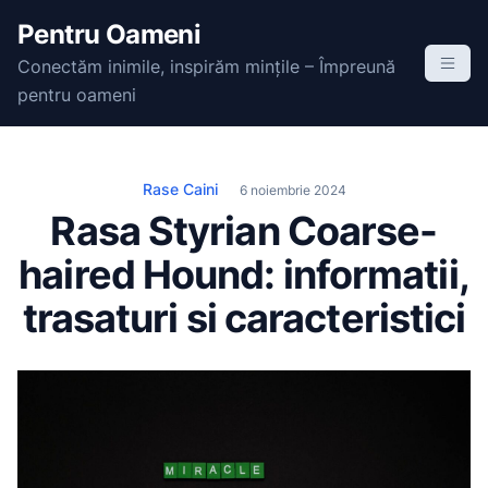
S
Pentru Oameni
k
Conectăm inimile, inspirăm mințile – Împreună
i
pentru oameni
p
t
o
c
Rase Caini
6 noiembrie 2024
o
Rasa Styrian Coarse-
n
haired Hound: informatii,
t
e
trasaturi si caracteristici
n
t