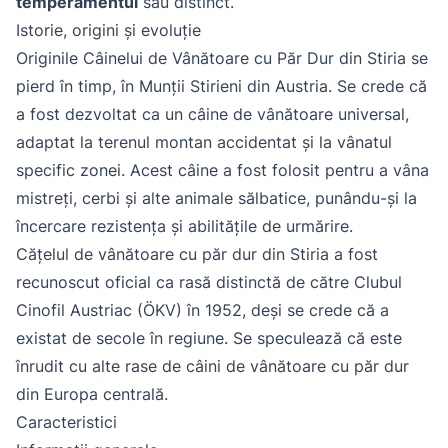
temperamentul
său distinct.
Istorie, origini și evoluție
Originile Câinelui de Vânătoare cu Păr Dur din Stiria se
pierd în timp, în Munții Stirieni din Austria. Se crede că
a fost dezvoltat ca un câine de vânătoare universal,
adaptat la terenul montan accidentat și la vânatul
specific zonei. Acest câine a fost folosit pentru a vâna
mistreți, cerbi și alte animale sălbatice, punându-și la
încercare rezistența și abilitățile de urmărire.
Cățelul de vânătoare cu păr dur din Stiria a fost
recunoscut oficial ca rasă distinctă de către Clubul
Cinofil Austriac (ÖKV) în 1952, deși se crede că a
existat de secole în regiune. Se speculează că este
înrudit cu alte rase de câini de vânătoare cu păr dur
din Europa centrală.
Caracteristici