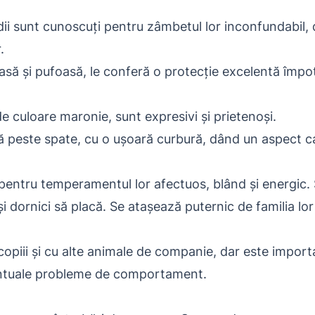
i sunt cunoscuți pentru zâmbetul lor inconfundabil, 
.
să și pufoasă, le conferă o protecție excelentă împotri
de culoare maronie, sunt expresivi și prietenoși.
peste spate, cu o ușoară curbură, dând un aspect car
entru temperamentul lor afectuos, blând și energic. 
 și dornici să placă. Se atașează puternic de familia l
 copiii și cu alte animale de companie, dar este importa
entuale probleme de comportament.