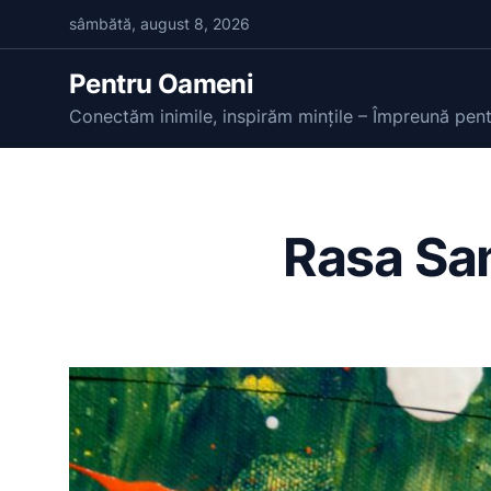
S
sâmbătă, august 8, 2026
k
i
Pentru Oameni
p
Conectăm inimile, inspirăm mințile – Împreună pen
t
o
c
o
Rasa Sam
n
t
e
n
t