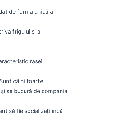
dat de forma unică a
va frigului și a
acteristic rasei.
Sunt câini foarte
or și se bucură de compania
nt să fie socializați încă