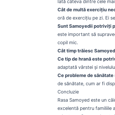
Iată câteva dintre cele m
Cât de multă exercițiu n
oră de exercițiu pe zi. Ei se
Sunt Samoyedii potriviți p
este important să supraveg
copil mic.
Cât timp trăiesc Samoyed
Ce tip de hrană este potr
adaptată vârstei și nivelulu
Ce probleme de sănătate
de sănătate, cum ar fi disp
Concluzie
Rasa Samoyed este un câine
excelentă pentru familiile ac