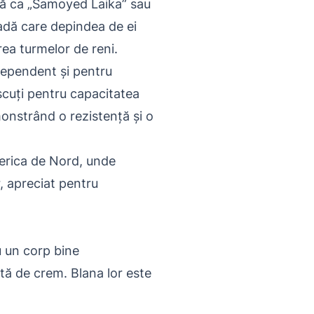
ută ca „Samoyed Laika” sau
adă care depindea de ei
irea turmelor de reni.
independent și pentru
scuți pentru capacitatea
monstrând o rezistență și o
merica de Nord, unde
, apreciat pentru
u un corp bine
ntă de crem. Blana lor este