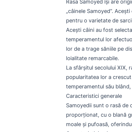
Rasa Samoyed își are origin
„câinele Samoyed”. Acești 
pentru o varietate de sarcin
Acești câini au fost selecta
temperamentul lor afectuo
lor de a trage săniile pe d
loialitate remarcabile.
La sfârșitul secolului XIX,
popularitatea lor a crescu
temperamentul său blând, in
Caracteristici generale
Samoyedii sunt o rasă de c
proporționat, cu o blană g
moale și pufoasă, oferindu-l