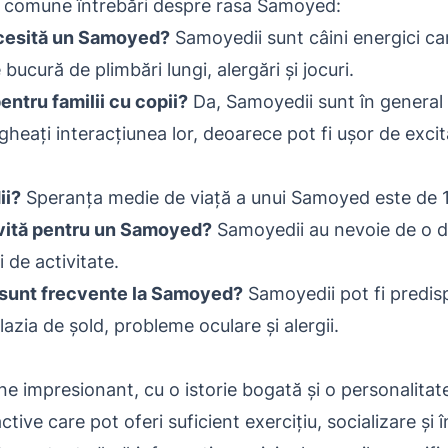
ai comune întrebări despre rasa Samoyed:
ecesită un Samoyed?
Samoyedii sunt câini energici car
 bucură de plimbări lungi, alergări și jocuri.
entru familii cu copii?
Da, Samoyedii sunt în general p
heați interacțiunea lor, deoarece pot fi ușor de excit
ii?
Speranța medie de viață a unui Samoyed este de 1
ivită pentru un Samoyed?
Samoyedii au nevoie de o die
i de activitate.
 sunt frecvente la Samoyed?
Samoyedii pot fi predis
lazia de șold, probleme oculare și alergii.
 impresionant, cu o istorie bogată și o personalitate
tive care pot oferi suficient exercițiu, socializare și în