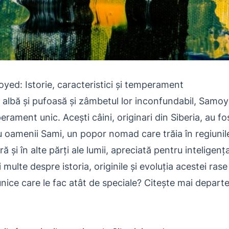
oyed: Istorie, caracteristici și temperament
 albă și pufoasă și zâmbetul lor inconfundabil, Samoye
erament unic. Acești câini, originari din Siberia, au fo
 oamenii Sami, un popor nomad care trăia în regiunile 
i în alte părți ale lumii, apreciată pentru inteligența 
 multe despre istoria, originile și evoluția acestei ras
unice care le fac atât de speciale? Citește mai depart