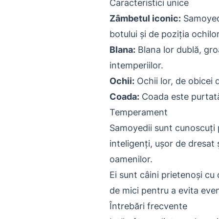
Caracteristici unice
Zâmbetul iconic:
Samoyedi
botului și de poziția ochilor
Blana:
Blana lor dublă, groa
intemperiilor.
Ochii:
Ochii lor, de obicei 
Coada:
Coada este purtată 
Temperament
Samoyedii sunt cunoscuți p
inteligenți, ușor de dresat
oamenilor.
Ei sunt câini prietenoși cu
de mici pentru a evita ev
Întrebări frecvente