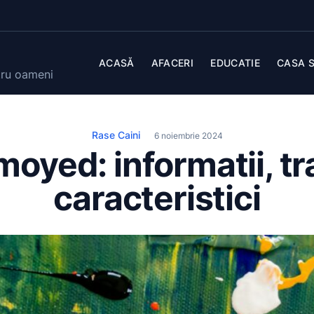
ACASĂ
AFACERI
EDUCATIE
CASA S
tru oameni
Rase Caini
6 noiembrie 2024
oyed: informatii, tra
caracteristici