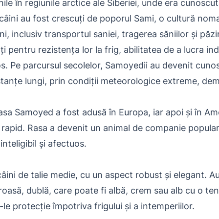
ile în regiunile arctice ale Siberiei, unde era cunosc
câini au fost crescuți de poporul Sami, o cultură nom
i, inclusiv transportul saniei, tragerea săniilor și păz
ți pentru rezistența lor la frig, abilitatea de a lucra 
s. Pe parcursul secolelor, Samoyedii au devenit cuno
istanțe lungi, prin condiții meteorologice extreme, de
 rasa Samoyed a fost adusă în Europa, iar apoi și în A
t rapid. Rasa a devenit un animal de companie popular
teligibil și afectuos.
âini de talie medie, cu un aspect robust și elegant. A
roasă, dublă, care poate fi albă, crem sau alb cu o te
e protecție împotriva frigului și a intemperiilor.