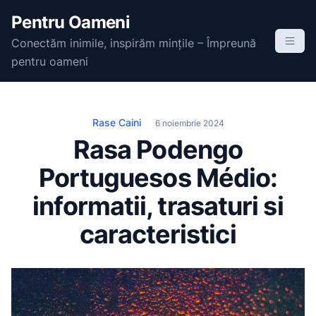
S
Pentru Oameni
k
Conectăm inimile, inspirăm mințile – Împreună
i
pentru oameni
p
t
o
c
Rase Caini
6 noiembrie 2024
o
Rasa Podengo
n
Portuguesos Médio:
t
e
informatii, trasaturi si
n
caracteristici
t