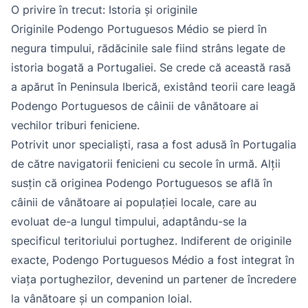
O privire în trecut: Istoria și originile
Originile Podengo Portuguesos Médio se pierd în
negura timpului, rădăcinile sale fiind strâns legate de
istoria bogată a Portugaliei. Se crede că această rasă
a apărut în Peninsula Iberică, existând teorii care leagă
Podengo Portuguesos de câinii de vânătoare ai
vechilor triburi feniciene.
Potrivit unor specialiști, rasa a fost adusă în Portugalia
de către navigatorii fenicieni cu secole în urmă. Alții
susțin că originea Podengo Portuguesos se află în
câinii de vânătoare ai populației locale, care au
evoluat de-a lungul timpului, adaptându-se la
specificul teritoriului portughez. Indiferent de originile
exacte, Podengo Portuguesos Médio a fost integrat în
viața portughezilor, devenind un partener de încredere
la vânătoare și un companion loial.