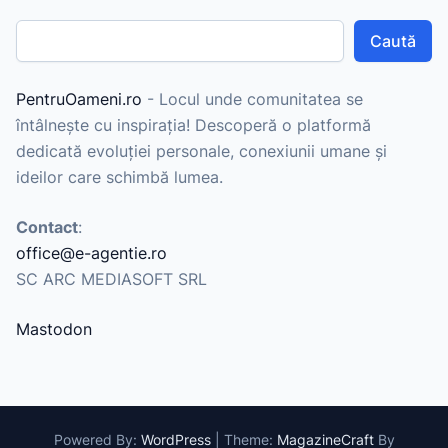
Caută
PentruOameni.ro
- Locul unde comunitatea se
întâlnește cu inspirația! Descoperă o platformă
dedicată evoluției personale, conexiunii umane și
ideilor care schimbă lumea.
Contact
:
office@e-agentie.ro
SC ARC MEDIASOFT SRL
Mastodon
Powered By:
WordPress
|
Theme:
MagazineCraft
By