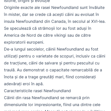
Istorie, origini și evoluție
Originile exacte ale rasei Newfoundland sunt învăluite
în mister, dar se crede că acești câini au evoluat în
insula Newfoundland din Canada, în secolul al XVI-lea.
Se speculează că strămoșii lor au fost aduși în
America de Nord de către vikingi sau de către
exploratorii europeni.
De-a lungul secolelor, câinii Newfoundland au fost
utilizați pentru o varietate de scopuri, inclusiv ca câini
de tracțiune, câini de salvare și pentru pescuitul cu
traulă. Au demonstrat o capacitate remarcabilă de a
înota și de a trage greutăți mari, fiind considerați
adevărați eroi în apă.
Caracteristicile rasei Newfoundland
Câinii din rasa Newfoundland se remarcă prin
dimensiunile lor impresionante, fiind una dintre cele