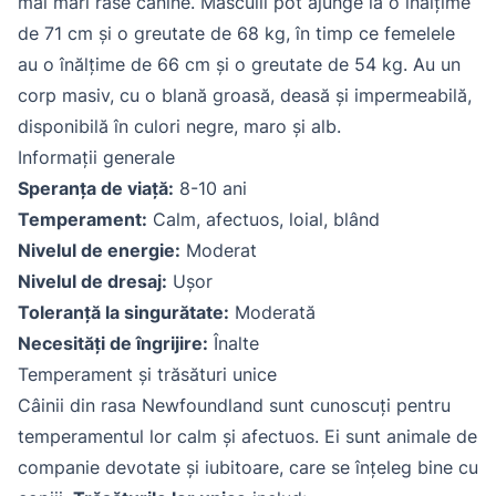
mai mari rase canine. Masculii pot ajunge la o înălțime
de 71 cm și o greutate de 68 kg, în timp ce femelele
au o înălțime de 66 cm și o greutate de 54 kg. Au un
corp masiv, cu o blană groasă, deasă și impermeabilă,
disponibilă în culori negre, maro și alb.
Informații generale
Speranța de viață:
8-10 ani
Temperament:
Calm, afectuos, loial, blând
Nivelul de energie:
Moderat
Nivelul de dresaj:
Ușor
Toleranță la singurătate:
Moderată
Necesități de îngrijire:
Înalte
Temperament și trăsături unice
Câinii din rasa Newfoundland sunt cunoscuți pentru
temperamentul lor calm și afectuos. Ei sunt animale de
companie devotate și iubitoare, care se înțeleg bine cu