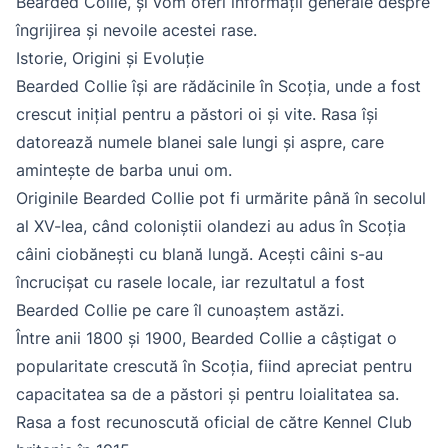
Bearded Collie, și vom oferi informații generale despre
îngrijirea și nevoile acestei rase.
Istorie, Origini și Evoluție
Bearded Collie își are rădăcinile în Scoția, unde a fost
crescut inițial pentru a păstori oi și vite. Rasa își
datorează numele blanei sale lungi și aspre, care
amintește de barba unui om.
Originile Bearded Collie pot fi urmărite până în secolul
al XV-lea, când coloniștii olandezi au adus în Scoția
câini ciobănești cu blană lungă. Acești câini s-au
încrucișat cu rasele locale, iar rezultatul a fost
Bearded Collie pe care îl cunoaștem astăzi.
Între anii 1800 și 1900, Bearded Collie a câștigat o
popularitate crescută în Scoția, fiind apreciat pentru
capacitatea sa de a păstori și pentru loialitatea sa.
Rasa a fost recunoscută oficial de către Kennel Club