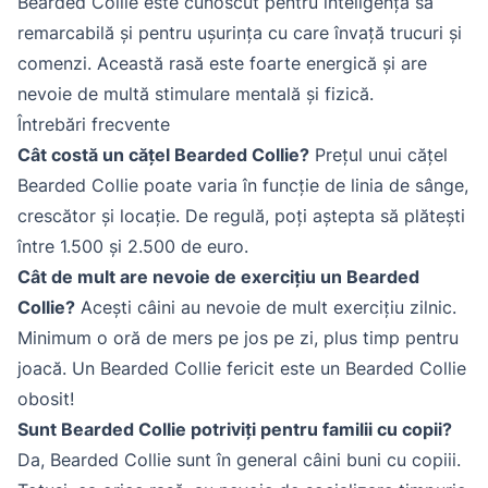
Bearded Collie este cunoscut pentru inteligența sa
remarcabilă și pentru ușurința cu care învață trucuri și
comenzi. Această rasă este foarte energică și are
nevoie de multă stimulare mentală și fizică.
Întrebări frecvente
Cât costă un cățel Bearded Collie?
Prețul unui cățel
Bearded Collie poate varia în funcție de linia de sânge,
crescător și locație. De regulă, poți aștepta să plătești
între 1.500 și 2.500 de euro.
Cât de mult are nevoie de exercițiu un Bearded
Collie?
Acești câini au nevoie de mult exercițiu zilnic.
Minimum o oră de mers pe jos pe zi, plus timp pentru
joacă. Un Bearded Collie fericit este un Bearded Collie
obosit!
Sunt Bearded Collie potriviți pentru familii cu copii?
Da, Bearded Collie sunt în general câini buni cu copiii.