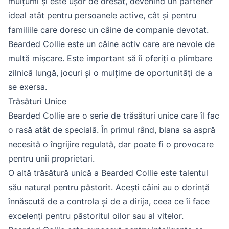
mulțumi și este ușor de dresat, devenind un partener
ideal atât pentru persoanele active, cât și pentru
familiile care doresc un câine de companie devotat.
Bearded Collie este un câine activ care are nevoie de
multă mișcare. Este important să îi oferiți o plimbare
zilnică lungă, jocuri și o mulțime de oportunități de a
se exersa.
Trăsături Unice
Bearded Collie are o serie de trăsături unice care îl fac
o rasă atât de specială. În primul rând, blana sa aspră
necesită o îngrijire regulată, dar poate fi o provocare
pentru unii proprietari.
O altă trăsătură unică a Bearded Collie este talentul
său natural pentru păstorit. Acești câini au o dorință
înnăscută de a controla și de a dirija, ceea ce îi face
excelenți pentru păstoritul oilor sau al vitelor.