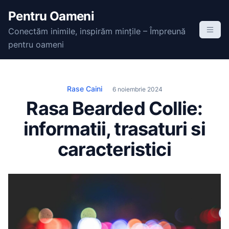
S
Pentru Oameni
k
Conectăm inimile, inspirăm mințile – Împreună
i
pentru oameni
p
t
o
c
Rase Caini
6 noiembrie 2024
o
Rasa Bearded Collie:
n
informatii, trasaturi si
t
e
caracteristici
n
t