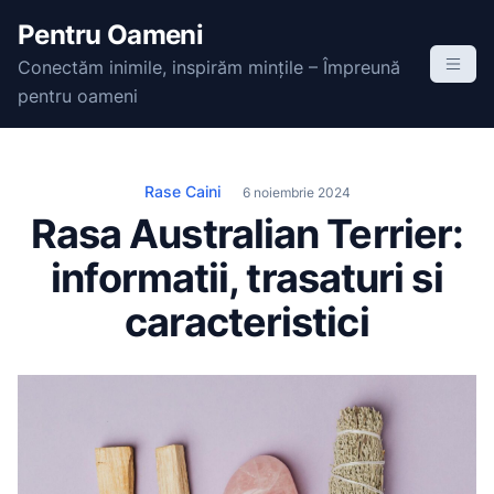
S
Pentru Oameni
k
Conectăm inimile, inspirăm mințile – Împreună
i
pentru oameni
p
t
o
c
Rase Caini
6 noiembrie 2024
o
Rasa Australian Terrier:
n
informatii, trasaturi si
t
e
caracteristici
n
t