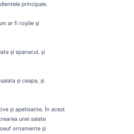
ientele principale.
ar fi roșiile și
ta și spanacul, și
alata și ceapa, și
ive și apetisante. În acest
crearea unei salate
 Boeuf ornamente și