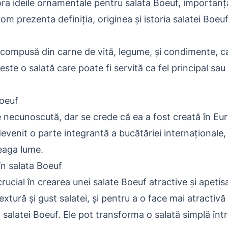
ora ideile ornamentale pentru salata Boeuf, importanța
vom prezenta definiția, originea și istoria salatei Boeuf
 compusă din carne de vită, legume, și condimente, c
este o salată care poate fi servită ca fel principal sau
Boeuf
 necunoscută, dar se crede că ea a fost creată în Euro
evenit o parte integrantă a bucătăriei internaționale, 
reaga lume.
n salata Boeuf
ucial în crearea unei salate Boeuf atractive și apetisan
xtură și gust salatei, și pentru a o face mai atractivă
 salatei Boeuf. Ele pot transforma o salată simplă înt