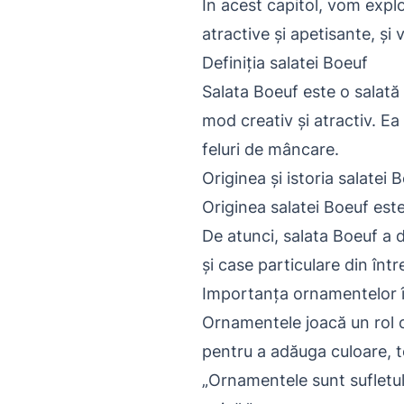
În acest capitol, vom expl
atractive și apetisante, și 
Definiția salatei Boeuf
Salata Boeuf este o salată
mod creativ și atractiv. Ea 
feluri de mâncare.
Originea și istoria salatei 
Originea salatei Boeuf este
De atunci, salata Boeuf a d
și case particulare din înt
Importanța ornamentelor î
Ornamentele joacă un rol cr
pentru a adăuga culoare, te
„Ornamentele sunt sufletul