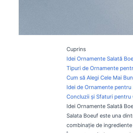
Cuprins
Idei Ornamente Salată Boe
Tipuri de Ornamente pentr
Cum să Alegi Cele Mai Bu
Idei de Ornamente pentru S
Concluzii și Sfaturi pentr
Idei Ornamente Salată Boe
Salata Boeuf este una dintr
combinație de ingrediente 