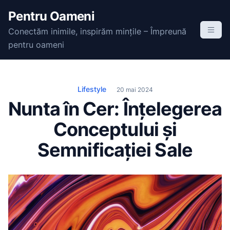
S
Pentru Oameni
k
Conectăm inimile, inspirăm mințile – Împreună
i
pentru oameni
p
t
o
c
Lifestyle
20 mai 2024
o
Nunta în Cer: Înțelegerea
n
Conceptului și
t
e
Semnificației Sale
n
t