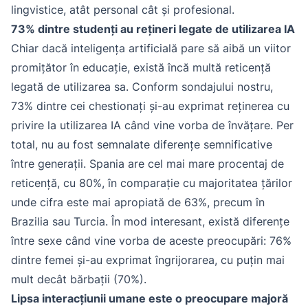
lingvistice, atât personal cât și profesional.
73% dintre studenți au rețineri legate de utilizarea IA
Chiar dacă inteligența artificială pare să aibă un viitor
promițător în educație, există încă multă reticență
legată de utilizarea sa. Conform sondajului nostru,
73% dintre cei chestionați și-au exprimat reținerea cu
privire la utilizarea IA când vine vorba de învățare. Per
total, nu au fost semnalate diferențe semnificative
între generații. Spania are cel mai mare procentaj de
reticență, cu 80%, în comparație cu majoritatea țărilor
unde cifra este mai apropiată de 63%, precum în
Brazilia sau Turcia. În mod interesant, există diferențe
între sexe când vine vorba de aceste preocupări: 76%
dintre femei și-au exprimat îngrijorarea, cu puțin mai
mult decât bărbații (70%).
Lipsa interacțiunii umane este o preocupare majoră