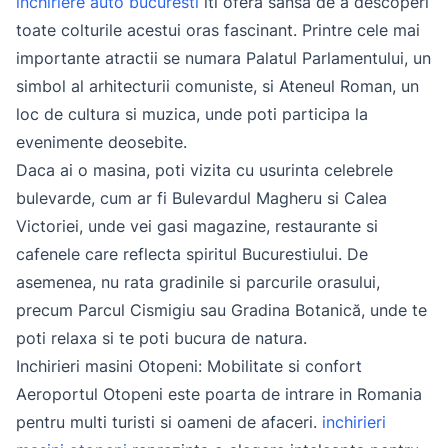
inchiriere auto bucuresti
iti ofera sansa de a descoperi
toate colturile acestui oras fascinant. Printre cele mai
importante atractii se numara Palatul Parlamentului, un
simbol al arhitecturii comuniste, si Ateneul Roman, un
loc de cultura si muzica, unde poti participa la
evenimente deosebite.
Daca ai o masina, poti vizita cu usurinta celebrele
bulevarde, cum ar fi Bulevardul Magheru si Calea
Victoriei, unde vei gasi magazine, restaurante si
cafenele care reflecta spiritul Bucurestiului. De
asemenea, nu rata gradinile si parcurile orasului,
precum Parcul Cismigiu sau Gradina Botanică, unde te
poti relaxa si te poti bucura de natura.
Inchirieri masini Otopeni: Mobilitate si confort
Aeroportul Otopeni este poarta de intrare in Romania
pentru multi turisti si oameni de afaceri.
inchirieri