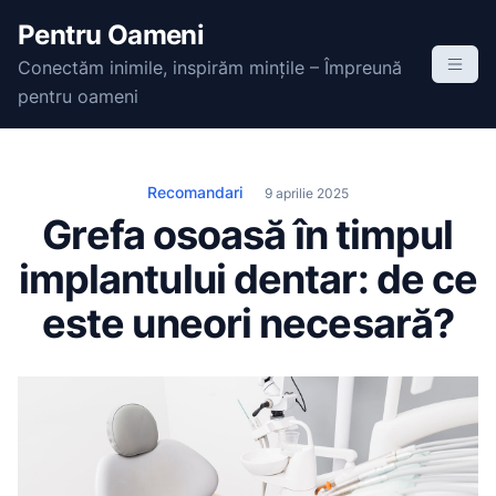
S
Pentru Oameni
k
Conectăm inimile, inspirăm mințile – Împreună
i
pentru oameni
p
t
o
c
Recomandari
9 aprilie 2025
o
Grefa osoasă în timpul
n
implantului dentar: de ce
t
e
este uneori necesară?
n
t