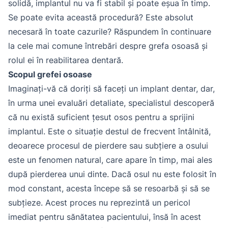
solidă, implantul nu va fi stabil și poate eșua în timp.
Se poate evita această procedură? Este absolut
necesară în toate cazurile? Răspundem în continuare
la cele mai comune întrebări despre grefa osoasă și
rolul ei în reabilitarea dentară.
Scopul grefei osoase
Imaginați-vă că doriți să faceți un implant dentar, dar,
în urma unei evaluări detaliate, specialistul descoperă
că nu există suficient țesut osos pentru a sprijini
implantul. Este o situație destul de frecvent întâlnită,
deoarece procesul de pierdere sau subțiere a osului
este un fenomen natural, care apare în timp, mai ales
după pierderea unui dinte. Dacă osul nu este folosit în
mod constant, acesta începe să se resoarbă și să se
subțieze. Acest proces nu reprezintă un pericol
imediat pentru sănătatea pacientului, însă în acest