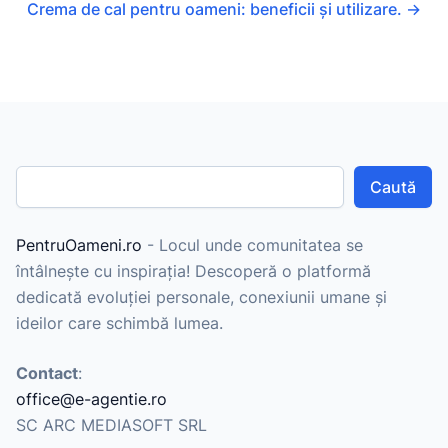
Crema de cal pentru oameni: beneficii și utilizare.
→
Caută
PentruOameni.ro
- Locul unde comunitatea se
întâlnește cu inspirația! Descoperă o platformă
dedicată evoluției personale, conexiunii umane și
ideilor care schimbă lumea.
Contact
:
office@e-agentie.ro
SC ARC MEDIASOFT SRL