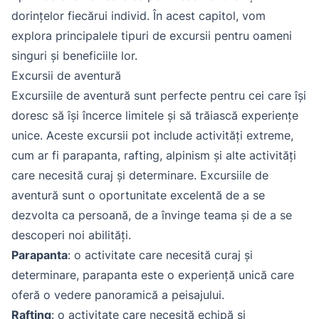
dorințelor fiecărui individ. În acest capitol, vom
explora principalele tipuri de excursii pentru oameni
singuri și beneficiile lor.
Excursii de aventură
Excursiile de aventură sunt perfecte pentru cei care își
doresc să își încerce limitele și să trăiască experiențe
unice. Aceste excursii pot include activități extreme,
cum ar fi parapanta, rafting, alpinism și alte activități
care necesită curaj și determinare. Excursiile de
aventură sunt o oportunitate excelentă de a se
dezvolta ca persoană, de a învinge teama și de a se
descoperi noi abilități.
Parapanta
: o activitate care necesită curaj și
determinare, parapanta este o experiență unică care
oferă o vedere panoramică a peisajului.
Rafting
: o activitate care necesită echipă și