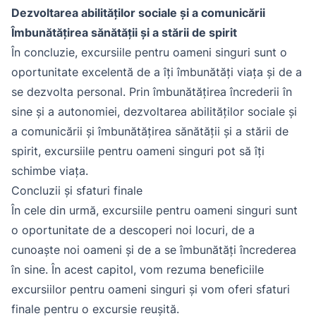
Dezvoltarea abilităților sociale și a comunicării
Îmbunătățirea sănătății și a stării de spirit
În concluzie, excursiile pentru oameni singuri sunt o
oportunitate excelentă de a îți îmbunătăți viața și de a
se dezvolta personal. Prin îmbunătățirea încrederii în
sine și a autonomiei, dezvoltarea abilităților sociale și
a comunicării și îmbunătățirea sănătății și a stării de
spirit, excursiile pentru oameni singuri pot să îți
schimbe viața.
Concluzii și sfaturi finale
În cele din urmă, excursiile pentru oameni singuri sunt
o oportunitate de a descoperi noi locuri, de a
cunoaște noi oameni și de a se îmbunătăți încrederea
în sine. În acest capitol, vom rezuma beneficiile
excursiilor pentru oameni singuri și vom oferi sfaturi
finale pentru o excursie reușită.