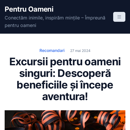
S
Pentru Oameni
k
Conectăm inimile, inspirăm mințile – Împreună
i
pentru oameni
p
t
o
c
Recomandari
27 mai 2024
o
Excursii pentru oameni
n
singuri: Descoperă
t
e
beneficiile și începe
n
aventura!
t