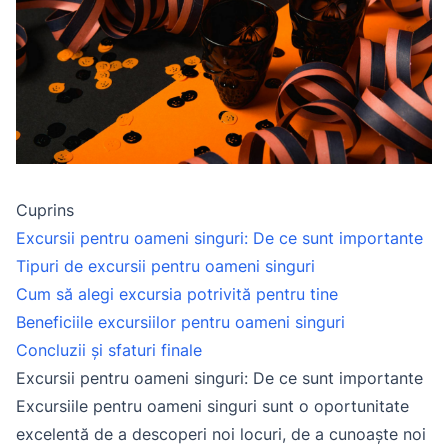
Cuprins
Excursii pentru oameni singuri: De ce sunt importante
Tipuri de excursii pentru oameni singuri
Cum să alegi excursia potrivită pentru tine
Beneficiile excursiilor pentru oameni singuri
Concluzii și sfaturi finale
Excursii pentru oameni singuri: De ce sunt importante
Excursiile pentru oameni singuri sunt o oportunitate
excelentă de a descoperi noi locuri, de a cunoaște noi