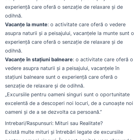
experiență care oferă o senzație de relaxare și de
odihnă.
Vacanțe la munte
: o activitate care oferă o vedere
asupra naturii și a peisajului, vacanțele la munte sunt o
experiență care oferă o senzație de relaxare și de
odihnă.
Vacanțe în stațiuni balneare
: o activitate care oferă o
vedere asupra naturii și a peisajului, vacanțele în
stațiuni balneare sunt o experiență care oferă o
senzație de relaxare și de odihnă.
„Excursiile pentru oameni singuri sunt o oportunitate
excelentă de a descoperi noi locuri, de a cunoaște noi
oameni și de a se dezvolta ca persoană.”
Intrebari/Raspunsuri: Mituri sau Realitate?
Există multe mituri și întrebări legate de excursiile