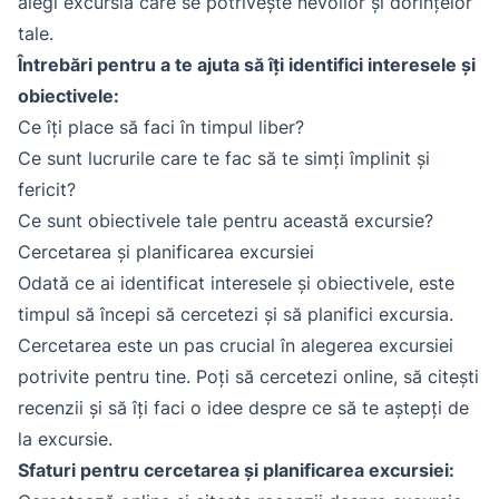
alegi excursia care se potrivește nevoilor și dorințelor
tale.
Întrebări pentru a te ajuta să îți identifici interesele și
obiectivele:
Ce îți place să faci în timpul liber?
Ce sunt lucrurile care te fac să te simți împlinit și
fericit?
Ce sunt obiectivele tale pentru această excursie?
Cercetarea și planificarea excursiei
Odată ce ai identificat interesele și obiectivele, este
timpul să începi să cercetezi și să planifici excursia.
Cercetarea este un pas crucial în alegerea excursiei
potrivite pentru tine. Poți să cercetezi online, să citești
recenzii și să îți faci o idee despre ce să te aștepți de
la excursie.
Sfaturi pentru cercetarea și planificarea excursiei: