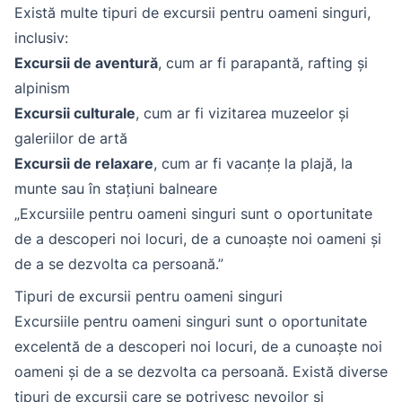
Există multe tipuri de excursii pentru oameni singuri,
inclusiv:
Excursii de aventură
, cum ar fi parapantă, rafting și
alpinism
Excursii culturale
, cum ar fi vizitarea muzeelor și
galeriilor de artă
Excursii de relaxare
, cum ar fi vacanțe la plajă, la
munte sau în stațiuni balneare
„Excursiile pentru oameni singuri sunt o oportunitate
de a descoperi noi locuri, de a cunoaște noi oameni și
de a se dezvolta ca persoană.”
Tipuri de excursii pentru oameni singuri
Excursiile pentru oameni singuri sunt o oportunitate
excelentă de a descoperi noi locuri, de a cunoaște noi
oameni și de a se dezvolta ca persoană. Există diverse
tipuri de excursii care se potrivesc nevoilor și