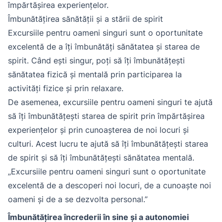
împărtășirea experiențelor.
Îmbunătățirea sănătății și a stării de spirit
Excursiile pentru oameni singuri sunt o oportunitate
excelentă de a îți îmbunătăți sănătatea și starea de
spirit. Când ești singur, poți să îți îmbunătățești
sănătatea fizică și mentală prin participarea la
activități fizice și prin relaxare.
De asemenea, excursiile pentru oameni singuri te ajută
să îți îmbunătățești starea de spirit prin împărtășirea
experiențelor și prin cunoașterea de noi locuri și
culturi. Acest lucru te ajută să îți îmbunătățești starea
de spirit și să îți îmbunătățești sănătatea mentală.
„Excursiile pentru oameni singuri sunt o oportunitate
excelentă de a descoperi noi locuri, de a cunoaște noi
oameni și de a se dezvolta personal.”
Îmbunătățirea încrederii în sine și a autonomiei