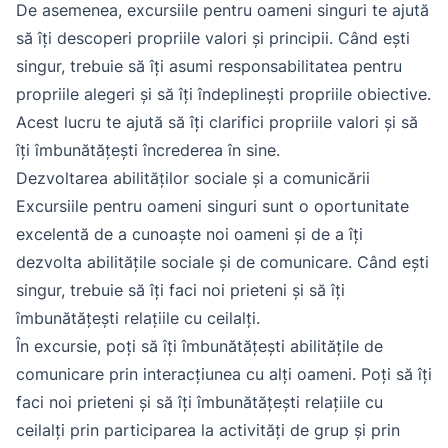
De asemenea, excursiile pentru oameni singuri te ajută
să îți descoperi propriile valori și principii. Când ești
singur, trebuie să îți asumi responsabilitatea pentru
propriile alegeri și să îți îndeplinești propriile obiective.
Acest lucru te ajută să îți clarifici propriile valori și să
îți îmbunătățești încrederea în sine.
Dezvoltarea abilităților sociale și a comunicării
Excursiile pentru oameni singuri sunt o oportunitate
excelentă de a cunoaște noi oameni și de a îți
dezvolta abilitățile sociale și de comunicare. Când ești
singur, trebuie să îți faci noi prieteni și să îți
îmbunătățești relațiile cu ceilalți.
În excursie, poți să îți îmbunătățești abilitățile de
comunicare prin interacțiunea cu alți oameni. Poți să îți
faci noi prieteni și să îți îmbunătățești relațiile cu
ceilalți prin participarea la activități de grup și prin