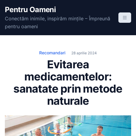
S
Pentru Oameni
k
Conectăm inimile, inspirăm mințile – Împreună
i
pentru oameni
p
t
o
c
Recomandari
28 aprilie 2024
o
Evitarea
n
medicamentelor:
t
e
sanatate prin metode
n
naturale
t