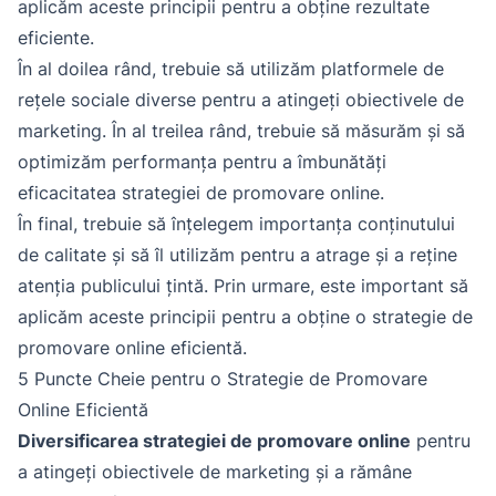
aplicăm aceste principii pentru a obține rezultate
eficiente.
În al doilea rând, trebuie să utilizăm platformele de
rețele sociale diverse pentru a atingeți obiectivele de
marketing. În al treilea rând, trebuie să măsurăm și să
optimizăm performanța pentru a îmbunătăți
eficacitatea strategiei de promovare online.
În final, trebuie să înțelegem importanța conținutului
de calitate și să îl utilizăm pentru a atrage și a reține
atenția publicului țintă. Prin urmare, este important să
aplicăm aceste principii pentru a obține o strategie de
promovare online eficientă.
5 Puncte Cheie pentru o Strategie de Promovare
Online Eficientă
Diversificarea strategiei de promovare online
pentru
a atingeți obiectivele de marketing și a rămâne