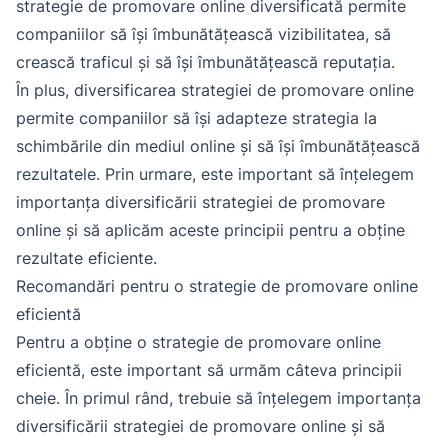
strategie de promovare online diversificată permite
companiilor să își îmbunătățească vizibilitatea, să
crească traficul și să își îmbunătățească reputația.
În plus, diversificarea strategiei de promovare online
permite companiilor să își adapteze strategia la
schimbările din mediul online și să își îmbunătățească
rezultatele. Prin urmare, este important să înțelegem
importanța diversificării strategiei de promovare
online și să aplicăm aceste principii pentru a obține
rezultate eficiente.
Recomandări pentru o strategie de promovare online
eficientă
Pentru a obține o strategie de promovare online
eficientă, este important să urmăm câteva principii
cheie. În primul rând, trebuie să înțelegem importanța
diversificării strategiei de promovare online și să