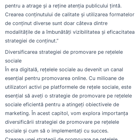
pentru a atrage și a reține atenția publicului țintă.
Crearea conținutului de calitate și utilizarea formatelor
de conținut diverse sunt doar câteva dintre
modalitățile de a îmbunătăți vizibilitatea și eficacitatea
strategiei de conținut.”
Diversificarea strategiei de promovare pe rețelele
sociale
În era digitală, rețelele sociale au devenit un canal
esențial pentru promovarea online. Cu milioane de
utilizatori activi pe platformele de rețele sociale, este
esențial să aveți o strategie de promovare pe rețelele
sociale eficientă pentru a atingeți obiectivele de
marketing. În acest capitol, vom explora importanța
diversificării strategiei de promovare pe rețelele
sociale și cum să o implementați cu succes.
Crearea unei strategii de promovare pe rețelele