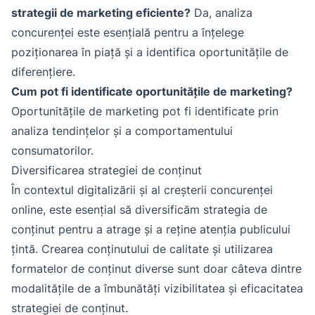
strategii de marketing eficiente?
Da, analiza
concurenței este esențială pentru a înțelege
poziționarea în piață și a identifica oportunitățile de
diferențiere.
Cum pot fi identificate oportunitățile de marketing?
Oportunitățile de marketing pot fi identificate prin
analiza tendințelor și a comportamentului
consumatorilor.
Diversificarea strategiei de conținut
În contextul digitalizării și al creșterii concurenței
online, este esențial să diversificăm strategia de
conținut pentru a atrage și a reține atenția publicului
țintă. Crearea conținutului de calitate și utilizarea
formatelor de conținut diverse sunt doar câteva dintre
modalitățile de a îmbunătăți vizibilitatea și eficacitatea
strategiei de conținut.