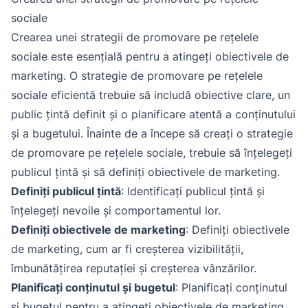
sociale
Crearea unei strategii de promovare pe rețelele
sociale este esențială pentru a atingeți obiectivele de
marketing. O strategie de promovare pe rețelele
sociale eficientă trebuie să includă obiective clare, un
public țintă definit și o planificare atentă a conținutului
și a bugetului. Înainte de a începe să creați o strategie
de promovare pe rețelele sociale, trebuie să înțelegeți
publicul țintă și să definiți obiectivele de marketing.
Definiți publicul țintă
: Identificați publicul țintă și
înțelegeți nevoile și comportamentul lor.
Definiți obiectivele de marketing
: Definiți obiectivele
de marketing, cum ar fi creșterea vizibilității,
îmbunătățirea reputației și creșterea vânzărilor.
Planificați conținutul și bugetul
: Planificați conținutul
și bugetul pentru a atingeți obiectivele de marketing.