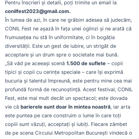
Pentru înscrieri și detalii, poți trimite un email la
conilfest2023@gmail.com
.
În lumea de azi, în care ne grăbim adesea să judecăm,
CONIL Fest ne așază în fața unei oglinzi și ne arată că
frumusețea nu stă în uniformitate, ci în bogăția
diversității. Este un gest de iubire, un strigăt de
acceptare și un drum spre o societate mai bună.
„Să văd pe aceeași scenă
1.500 de suflete
– copii
tipici și copii cu cerințe speciale – care își exprimă
bucuria și talentul împreună, este pentru mine cea mai
profundă formă de recunoștință. Acest festival, CONIL
Fest, este mai mult decât un spectacol; este dovada
vie că
barierele sunt doar în mintea noastră
, iar arta
este puntea pe care construim o lume în care toți
copiii sunt văzuți, acceptați și iubiți. Fiecare zâmbet
de pe scena Circului Metropolitan București vindecă o