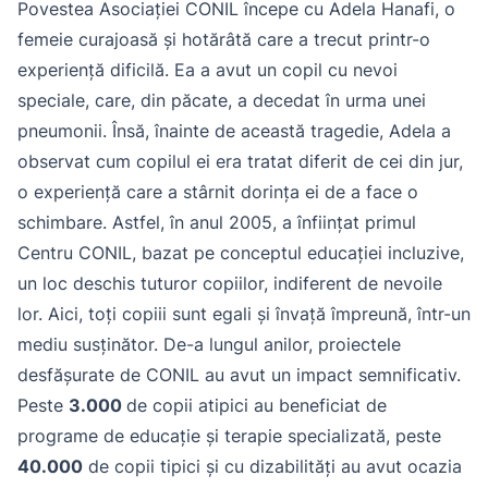
Povestea Asociației CONIL începe cu Adela Hanafi, o
femeie curajoasă și hotărâtă care a trecut printr-o
experiență dificilă. Ea a avut un copil cu nevoi
speciale, care, din păcate, a decedat în urma unei
pneumonii. Însă, înainte de această tragedie, Adela a
observat cum copilul ei era tratat diferit de cei din jur,
o experiență care a stârnit dorința ei de a face o
schimbare. Astfel, în anul 2005, a înființat primul
Centru CONIL, bazat pe conceptul educației incluzive,
un loc deschis tuturor copiilor, indiferent de nevoile
lor. Aici, toți copiii sunt egali și învață împreună, într-un
mediu susținător. De-a lungul anilor, proiectele
desfășurate de CONIL au avut un impact semnificativ.
Peste
3.000
de copii atipici au beneficiat de
programe de educație și terapie specializată, peste
40.000
de copii tipici și cu dizabilități au avut ocazia