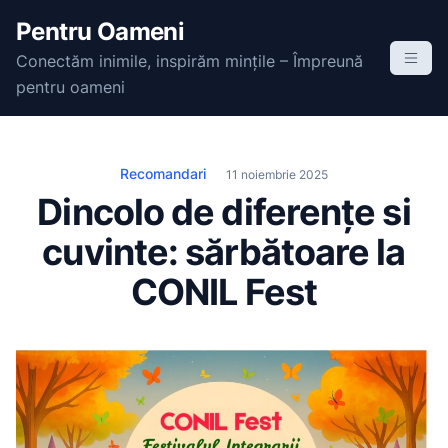
S
Pentru Oameni
k
Conectăm inimile, inspirăm mințile – Împreună
i
pentru oameni
p
t
o
c
Recomandari
11 noiembrie 2025
o
Dincolo de diferențe si
n
cuvinte: sărbătoare la
t
e
CONIL Fest
n
t