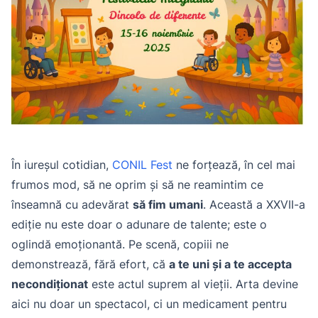
În iureșul cotidian,
CONIL Fest
ne forțează, în cel mai
frumos mod, să ne oprim și să ne reamintim ce
înseamnă cu adevărat
să fim umani
. Această a XXVII-a
ediție nu este doar o adunare de talente; este o
oglindă emoționantă. Pe scenă, copiii ne
demonstrează, fără efort, că
a te uni și a te accepta
necondiționat
este actul suprem al vieții. Arta devine
aici nu doar un spectacol, ci un medicament pentru