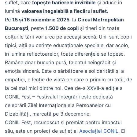
suflet, care
topește barierele invizibile
și aduce în
lumină
valoarea inegalabilă a fiecărui suflet
.
Pe
15 și 16 noiembrie 2025
, la
Circul Metropolitan
București
, peste
1.500 de copii
și tineri din toate
colțurile țării vor urca pe aceeași scenă. Unii sunt copii
tipici, alții au cerințe educaționale speciale, dar acolo,
în lumina reflectoarelor, toate diferențele se topesc.
Rămâne doar bucuria pură, talentul neîngrădit și
emoția sinceră. Este o sărbătoare a solidarității și a
empatiei, o lecție de viață pe care o primim cu toții, de
la cei mai mici dintre noi. Cea de-a XXVII-a ediție a
CONIL Fest – Festivalul Integrării este dedicată
celebrării Zilei Internaționale a Persoanelor cu
Dizabilități, marcată pe 3 decembrie.
CONIL Fest, recunoscut și premiat pentru impactul
său, este un proiect de suflet al
Asociației CONIL
. El