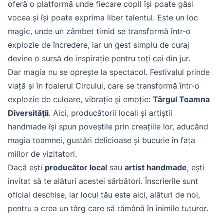
oferă o platformă unde fiecare copil își poate găsi
vocea și își poate exprima liber talentul. Este un loc
magic, unde un zâmbet timid se transformă într-o
explozie de încredere, iar un gest simplu de curaj
devine o sursă de inspirație pentru toți cei din jur.
Dar magia nu se oprește la spectacol. Festivalul prinde
viață și în foaierul Circului, care se transformă într-o
explozie de culoare, vibrație și emoție:
Târgul Toamna
Diversității
. Aici, producătorii locali și artiștii
handmade își spun poveștile prin creațiile lor, aducând
magia toamnei, gustări delicioase și bucurie în fața
miilor de vizitatori.
Dacă ești
producător local
sau
artist handmade
, ești
invitat să te alături acestei sărbători. Înscrierile sunt
oficial deschise, iar locul tău este aici, alături de noi,
pentru a crea un târg care să rămână în inimile tuturor.