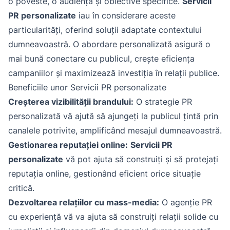
o poveste, o audiență și obiective specifice.
Servicii
PR personalizate
iau în considerare aceste
particularități, oferind soluții adaptate contextului
dumneavoastră. O abordare personalizată asigură o
mai bună conectare cu publicul, crește eficiența
campaniilor și maximizează investiția în relații publice.
Beneficiile unor Servicii PR personalizate
Creșterea vizibilității brandului:
O strategie PR
personalizată vă ajută să ajungeți la publicul țintă prin
canalele potrivite, amplificând mesajul dumneavoastră.
Gestionarea reputației online:
Servicii PR
personalizate
vă pot ajuta să construiți și să protejați
reputația online, gestionând eficient orice situație
critică.
Dezvoltarea relațiilor cu mass-media:
O agenție PR
cu experiență vă va ajuta să construiți relații solide cu