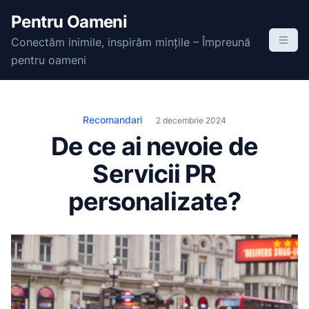
S
Pentru Oameni
k
Conectăm inimile, inspirăm mințile – Împreună
i
pentru oameni
p
t
o
c
Recomandari
2 decembrie 2024
o
De ce ai nevoie de
n
Servicii PR
t
e
personalizate?
n
t