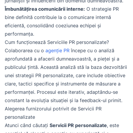
jurnaliștii și influencerii din domeniul dumneavoastră.
Îmbunătățirea comunicării interne:
O strategie PR
bine definită contribuie la o comunicare internă
eficientă, consolidând coeziunea echipei și
performanța.
Cum funcționează Serviciile PR personalizate?
Colaborarea cu o
agenție PR
începe cu o analiză
aprofundată a afacerii dumneavoastră, a pieței și a
publicului țintă. Această analiză stă la baza dezvoltării
unei strategii PR personalizate, care include obiective
clare, tactici specifice și instrumente de măsurare a
performanței. Procesul este iterativ, adaptându-se
constant la evoluția situației și la feedback-ul primit.
Alegerea furnizorului potrivit de Servicii PR
personalizate
Atunci când căutați
Servicii PR personalizate
, este