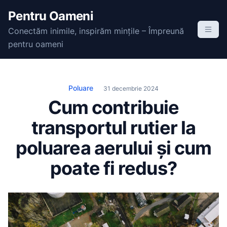
S
Pentru Oameni
k
Conectăm inimile, inspirăm mințile – Împreună
i
pentru oameni
p
t
o
c
Poluare
31 decembrie 2024
o
Cum contribuie
n
transportul rutier la
t
e
poluarea aerului și cum
n
poate fi redus?
t