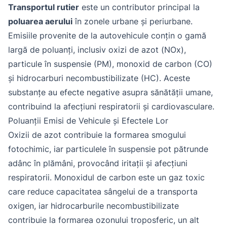
Transportul rutier
este un contributor principal la
poluarea aerului
în zonele urbane și periurbane.
Emisiile provenite de la autovehicule conțin o gamă
largă de poluanți, inclusiv oxizi de azot (NOx),
particule în suspensie (PM), monoxid de carbon (CO)
și hidrocarburi necombustibilizate (HC). Aceste
substanțe au efecte negative asupra sănătății umane,
contribuind la afecțiuni respiratorii și cardiovasculare.
Poluanții Emisi de Vehicule și Efectele Lor
Oxizii de azot contribuie la formarea smogului
fotochimic, iar particulele în suspensie pot pătrunde
adânc în plămâni, provocând iritații și afecțiuni
respiratorii. Monoxidul de carbon este un gaz toxic
care reduce capacitatea sângelui de a transporta
oxigen, iar hidrocarburile necombustibilizate
contribuie la formarea ozonului troposferic, un alt