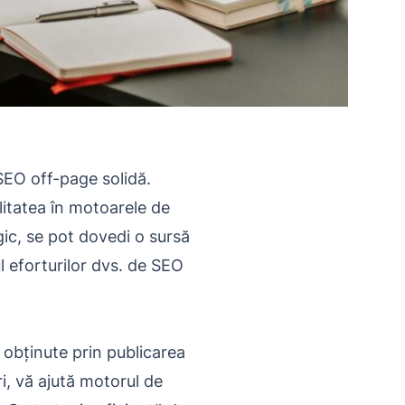
 SEO off-page solidă.
litatea în motoarele de
gic, se pot dovedi o sursă
l eforturilor dvs. de SEO
 obținute prin publicarea
i, vă ajută motorul de