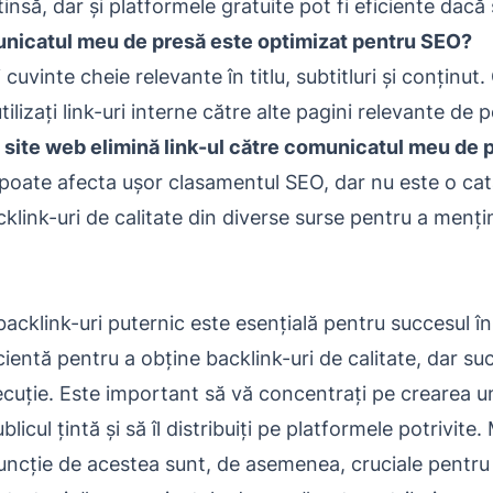
nsă, dar și platformele gratuite pot fi eficiente dacă s
nicatul meu de presă este optimizat pentru SEO?
 cuvinte cheie relevante în titlu, subtitluri și conținut
tilizați link-uri interne către alte pagini relevante de p
 site web elimină link-ul către comunicatul meu de 
 poate afecta ușor clasamentul SEO, dar nu este o cat
cklink-uri de calitate din diverse surse pentru a menți
 backlink-uri puternic este esențială pentru succesul 
icientă pentru a obține backlink-uri de calitate, dar s
ecuție. Este important să vă concentrați pe crearea un
blicul țintă și să îl distribuiți pe platformele potrivite
 funcție de acestea sunt, de asemenea, cruciale pentru