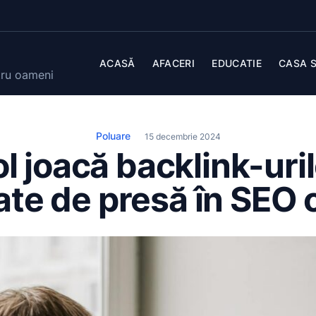
ACASĂ
AFACERI
EDUCATIE
CASA S
tru oameni
Poluare
15 decembrie 2024
ol joacă backlink-uril
te de presă în SEO 