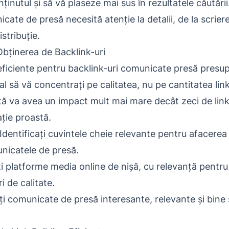
ținutul și să vă plaseze mai sus în rezultatele căutării
ate de presă necesită atenție la detalii, de la scrier
stribuție.
Obținerea de Backlink-uri
 eficiente pentru backlink-uri comunicate presă presu
l să vă concentrați pe calitatea, nu pe cantitatea link
ată va avea un impact mult mai mare decât zeci de link-
ție proastă.
Identificați cuvintele cheie relevante pentru afacere
unicatele de presă.
i platforme media online de nișă, cu relevanță pentru
i de calitate.
i comunicate de presă interesante, relevante și bine 