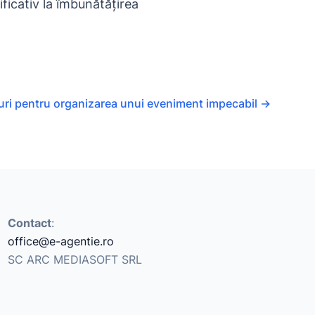
ficativ la îmbunătățirea
uri pentru organizarea unui eveniment impecabil
→
Contact
:
office@e-agentie.ro
SC ARC MEDIASOFT SRL