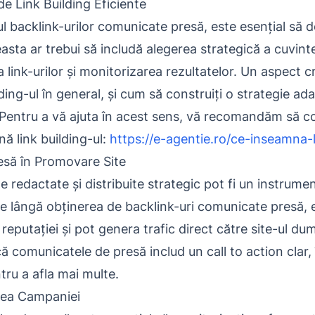
de Link Building Eficiente
 backlink-urilor comunicate presă, este esențial să de
asta ar trebui să includă alegerea strategică a cuvinte
 link-urilor și monitorizarea rezultatelor. Un aspect cr
ing-ul în general, și cum să construiți o strategie ad
Pentru a vă ajuta în acest sens, vă recomandăm să co
ă link building-ul:
https://e-agentie.ro/ce-inseamna-l
esă în Promovare Site
 redactate și distribuite strategic pot fi un instrum
e lângă obținerea de backlink-uri comunicate presă, el
a reputației și pot genera trafic direct către site-ul d
ă comunicatele de presă includ un call to action clar, 
ru a afla mai multe.
rea Campaniei