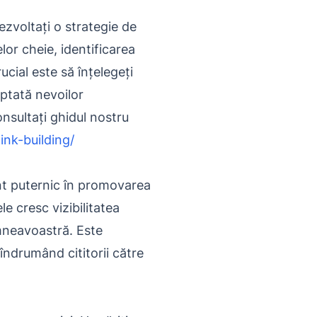
zvoltați o strategie de
lor cheie, identificarea
ucial este să înțelegeți
aptată nevoilor
nsultați ghidul nostru
ink-building/
ent puternic în promovarea
e cresc vizibilitatea
umneavoastră. Este
îndrumând cititorii către