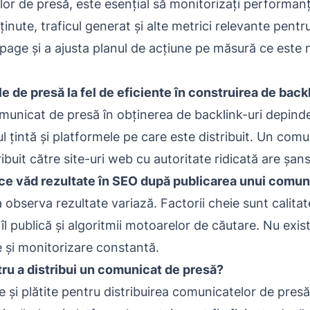
or de presă, este esențial să monitorizați performan
inute, traficul generat și alte metrici relevante pentr
-page și a ajusta planul de acțiune pe măsură ce este 
 de presă la fel de eficiente în construirea de back
omunicat de presă în obținerea de backlink-uri depinde
l țintă și platformele pe care este distribuit. Un comu
tribuit către site-uri web cu autoritate ridicată are șa
ce văd rezultate în SEO după publicarea unui comun
 observa rezultate variază. Factorii cheie sunt calita
 îl publică și algoritmii motoarelor de căutare. Nu exist
 și monitorizare constantă.
tru a distribui un comunicat de presă?
e și plătite pentru distribuirea comunicatelor de presă