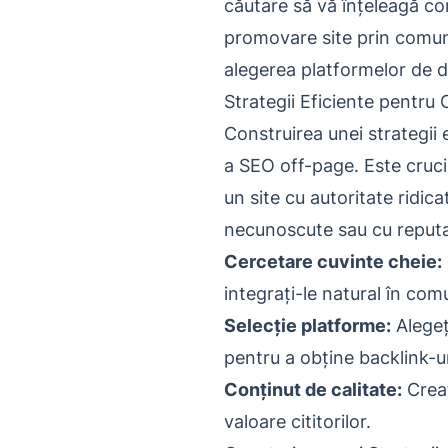
căutare să vă înțeleagă con
promovare site prin comunic
alegerea platformelor de di
Strategii Eficiente pentru 
Construirea unei strategii
a SEO off-page. Este crucia
un site cu autoritate ridic
necunoscute sau cu reputa
Cercetare cuvinte cheie:
integrați-le natural în com
Selecție platforme:
Alegeț
pentru a obține backlink-ur
Conținut de calitate:
Creaț
valoare cititorilor.