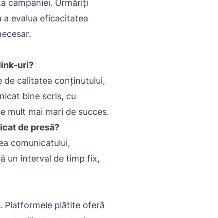
ța campaniei. Urmăriți
u a evalua eficacitatea
necesar.
link-uri?
 de calitatea conținutului,
nicat bine scris, cu
nse mult mai mari de succes.
icat de presă?
tea comunicatului,
ă un interval de timp fix,
. Platformele plătite oferă