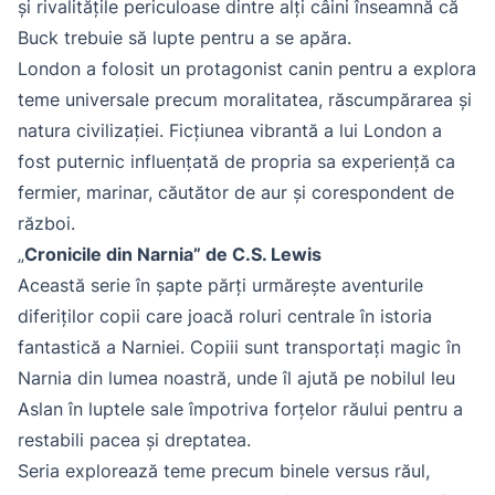
și rivalitățile periculoase dintre alți câini înseamnă că
Buck trebuie să lupte pentru a se apăra.
London a folosit un protagonist canin pentru a explora
teme universale precum moralitatea, răscumpărarea și
natura civilizației. Ficțiunea vibrantă a lui London a
fost puternic influențată de propria sa experiență ca
fermier, marinar, căutător de aur și corespondent de
război.
„
Cronicile din Narnia” de C.S. Lewis
Această serie în șapte părți urmărește aventurile
diferiților copii care joacă roluri centrale în istoria
fantastică a Narniei. Copiii sunt transportați magic în
Narnia din lumea noastră, unde îl ajută pe nobilul leu
Aslan în luptele sale împotriva forțelor răului pentru a
restabili pacea și dreptatea.
Seria explorează teme precum binele versus răul,