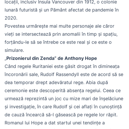
locații, inclusiv Insula Vancouver din 1912, o colonie
lunară futuristă și un Pământ afectat de pandemie în
2020.
Povestea urmărește mai multe personaje ale căror
vieți se intersectează prin anomalii în timp și spațiu,
forțându-le să se întrebe ce este real și ce este o
simulare.
„
Prizonierul din Zenda” de Anthony Hope
Când regele Ruritaniei este găsit drogat în dimineața
încoronării sale, Rudolf Rassendyll este de acord să se
dea temporar drept adevăratul rege. Abia după
ceremonie este descoperită absența regelui. Ceea ce
urmează reprezintă un joc cu mize mari de înșelăciune
și investigație, în care Rudolf și cei aflați în cunoștință
de cauză încearcă să-l găsească pe regele lor răpit.
Romanul lui Hope a dat startul unei tendințe a