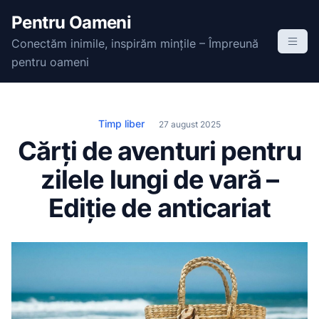
S
Pentru Oameni
k
Conectăm inimile, inspirăm mințile – Împreună
i
pentru oameni
p
t
o
c
Timp liber
27 august 2025
o
Cărți de aventuri pentru
n
zilele lungi de vară –
t
e
Ediție de anticariat
n
t