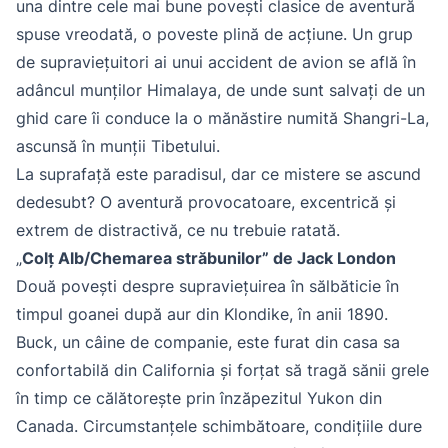
una dintre cele mai bune povești clasice de aventură
spuse vreodată, o poveste plină de acțiune. Un grup
de supraviețuitori ai unui accident de avion se află în
adâncul munților Himalaya, de unde sunt salvați de un
ghid care îi conduce la o mănăstire numită Shangri-La,
ascunsă în munții Tibetului.
La suprafață este paradisul, dar ce mistere se ascund
dedesubt? O aventură provocatoare, excentrică și
extrem de distractivă, ce nu trebuie ratată.
„
Colț Alb/Chemarea străbunilor” de Jack London
Două povești despre supraviețuirea în sălbăticie în
timpul goanei după aur din Klondike, în anii 1890.
Buck, un câine de companie, este furat din casa sa
confortabilă din California și forțat să tragă sănii grele
în timp ce călătorește prin înzăpezitul Yukon din
Canada. Circumstanțele schimbătoare, condițiile dure