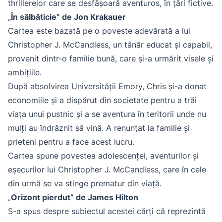
thrillerelor care se desfășoară aventuros, în țări fictive.
„
În sălbăticie” de Jon Krakauer
Cartea este bazată pe o poveste adevărată a lui
Christopher J. McCandless, un tânăr educat și capabil,
provenit dintr-o familie bună, care și-a urmărit visele și
ambițiile.
După absolvirea Universității Emory, Chris și-a donat
economiile și a dispărut din societate pentru a trăi
viața unui pustnic și a se aventura în teritorii unde nu
mulți au îndrăznit să vină. A renunțat la familie și
prieteni pentru a face acest lucru.
Cartea spune povestea adolescenței, aventurilor și
eșecurilor lui Christopher J. McCandless, care în cele
din urmă se va stinge prematur din viață.
„
Orizont pierdut” de James Hilton
S-a spus despre subiectul acestei cărți că reprezintă