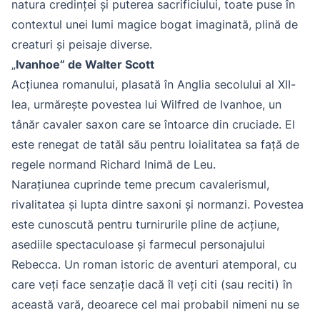
natura credinței și puterea sacrificiului, toate puse în
contextul unei lumi magice bogat imaginată, plină de
creaturi și peisaje diverse.
„
Ivanhoe” de Walter Scott
Acțiunea romanului, plasată în Anglia secolului al XII-
lea, urmărește povestea lui Wilfred de Ivanhoe, un
tânăr cavaler saxon care se întoarce din cruciade. El
este renegat de tatăl său pentru loialitatea sa față de
regele normand Richard Inimă de Leu.
Narațiunea cuprinde teme precum cavalerismul,
rivalitatea și lupta dintre saxoni și normanzi. Povestea
este cunoscută pentru turnirurile pline de acțiune,
asediile spectaculoase și farmecul personajului
Rebecca. Un roman istoric de aventuri atemporal, cu
care veți face senzație dacă îl veți citi (sau reciti) în
această vară, deoarece cel mai probabil nimeni nu se