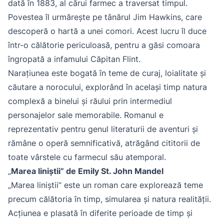
dată în 1883, al cărui farmec a traversat timpul.
Povestea îl urmărește pe tânărul Jim Hawkins, care
descoperă o hartă a unei comori. Acest lucru îl duce
într-o călătorie periculoasă, pentru a găsi comoara
îngropată a infamului Căpitan Flint.
Narațiunea este bogată în teme de curaj, loialitate și
căutare a norocului, explorând în același timp natura
complexă a binelui și răului prin intermediul
personajelor sale memorabile. Romanul e
reprezentativ pentru genul literaturii de aventuri și
rămâne o operă semnificativă, atrăgând cititorii de
toate vârstele cu farmecul său atemporal.
„
Marea liniștii” de Emily St. John Mandel
„Marea liniștii” este un roman care explorează teme
precum călătoria în timp, simularea și natura realității.
Acțiunea e plasată în diferite perioade de timp și