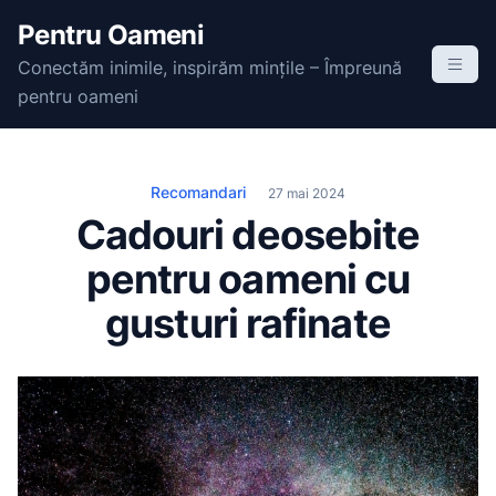
S
Pentru Oameni
k
Conectăm inimile, inspirăm mințile – Împreună
i
pentru oameni
p
t
o
c
Recomandari
27 mai 2024
o
Cadouri deosebite
n
pentru oameni cu
t
e
gusturi rafinate
n
t