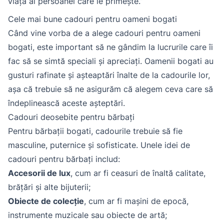
viață al persoanei care le primește.”
Cele mai bune cadouri pentru oameni bogati
Când vine vorba de a alege cadouri pentru oameni
bogati, este important să ne gândim la lucrurile care îi
fac să se simtă speciali și apreciați. Oamenii bogati au
gusturi rafinate și așteaptări înalte de la cadourile lor,
așa că trebuie să ne asigurăm că alegem ceva care să
îndeplinească aceste așteptări.
Cadouri deosebite pentru bărbați
Pentru bărbații bogati, cadourile trebuie să fie
masculine, puternice și sofisticate. Unele idei de
cadouri pentru bărbați includ:
Accesorii de lux
, cum ar fi ceasuri de înaltă calitate,
brățări și alte bijuterii;
Obiecte de colecție
, cum ar fi mașini de epocă,
instrumente muzicale sau obiecte de artă;