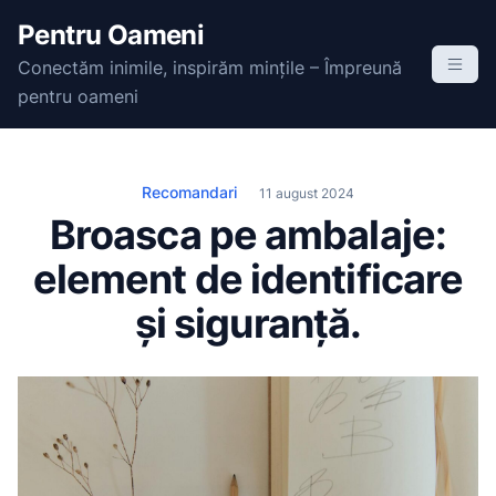
S
Pentru Oameni
k
Conectăm inimile, inspirăm mințile – Împreună
i
pentru oameni
p
t
o
c
Recomandari
11 august 2024
o
Broasca pe ambalaje:
n
element de identificare
t
e
și siguranță.
n
t