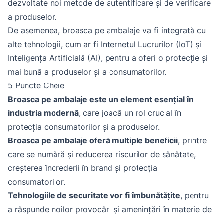
dezvoltate noi metode de autentificare și de verificare
a produselor.
De asemenea, broasca pe ambalaje va fi integrată cu
alte tehnologii, cum ar fi Internetul Lucrurilor (IoT) și
Inteligența Artificială (AI), pentru a oferi o protecție și
mai bună a produselor și a consumatorilor.
5 Puncte Cheie
Broasca pe ambalaje este un element esențial în
industria modernă
, care joacă un rol crucial în
protecția consumatorilor și a produselor.
Broasca pe ambalaje oferă multiple beneficii
, printre
care se numără și reducerea riscurilor de sănătate,
creșterea încrederii în brand și protecția
consumatorilor.
Tehnologiile de securitate vor fi îmbunătățite
, pentru
a răspunde noilor provocări și amenințări în materie de