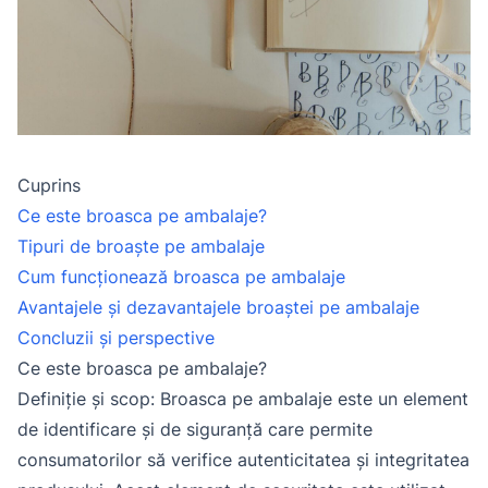
Cuprins
Ce este broasca pe ambalaje?
Tipuri de broaște pe ambalaje
Cum funcționează broasca pe ambalaje
Avantajele și dezavantajele broaștei pe ambalaje
Concluzii și perspective
Ce este broasca pe ambalaje?
Definiție și scop: Broasca pe ambalaje este un element
de identificare și de siguranță care permite
consumatorilor să verifice autenticitatea și integritatea