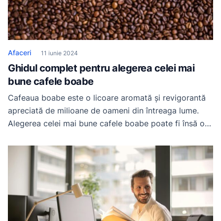
Afaceri
11 iunie 2024
Ghidul complet pentru alegerea celei mai
bune cafele boabe
Cafeaua boabe este o licoare aromată și revigorantă
apreciată de milioane de oameni din întreaga lume.
Alegerea celei mai bune cafele boabe poate fi însă o
sarcină dificilă, având în vedere varietatea de soiuri,
origini și procese de prăjire disponibile pe piață. În
acest ghid complet, vom explora cum să faci o
alegere informata pentru […]