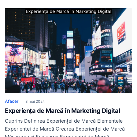
fabrici. Cu toate acestea, apa nu este întotdeauna
disponibilă în forma sa pură și sigură. De aceea,
tratarea apei în industrie a devenit o necesitate
prioritară pentru asigurarea calității produselor și […]
Afaceri
3 mai 2024
Experiența de Marcă în Marketing Digital
Cuprins Definirea Experienței de Marcă Elementele
Experienței de Marcă Crearea Experienței de Marcă
Măsurarea și Evaluarea Experienței de Marcă