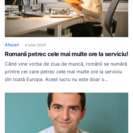
Afaceri
4 iunie 2024
Romanii petrec cele mai multe ore la serviciu!
Când vine vorba de ziua de muncă, românii se numără
printre cei care petrec cele mai multe ore la serviciu
din toată Europa. Acest lucru nu este doar o
presupunere – cifrele vorbesc de la sine. Ce spun
cifrele despre orele petrecute de români la serviciu?
Românii sunt printre cei mai muncitori europeni, iar
această […]