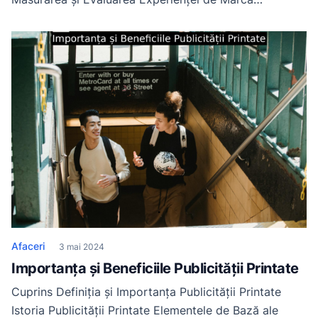
Experiența de Marcă în Era Digitală Definirea
Experienței de Marcă Experiența de marcă reprezintă
totalitatea interacțiunilor și experiențelor pe care le au
clienții cu o marcă, de la prima impresie până la ultima
interacțiune. Este modul […]
Afaceri
3 mai 2024
Importanța și Beneficiile Publicității Printate
Cuprins Definiția și Importanța Publicității Printate
Istoria Publicității Printate Elementele de Bază ale