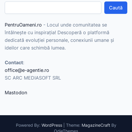
Caută
PentruOameni.ro
- Locul unde comunitatea se
întâlnește cu inspirația! Descoperă o platformă
dedicată evoluției personale, conexiunii umane și
ideilor care schimbă lumea.
Contact
:
office@e-agentie.ro
SC ARC MEDIASOFT SRL
Mastodon
Powered By:
WordPress
|
Theme:
MagazineCraft
By
OdieThemes