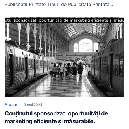
Publicității Printate Tipuri de Publicitate Printată
Viitorul Publicității Printate Definiția și Importanța
Publicității Printate Publicitatea printată este o formă
de publicitate care utilizează materiale tipărite, cum ar
fi broșuri, pliante, afișe și altele, pentru a promova un
produs, serviciu sau idee. Această […]
Afaceri
3 mai 2024
Conținutul sponsorizat: oportunități de
marketing eficiente și măsurabile.