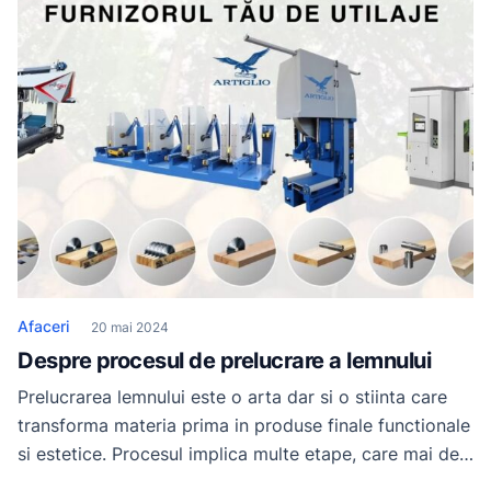
publicului tinta. O varianta eficienta de a implementa
strategii de succes este colaborarea cu o agentie de
marketing. Datorita expertizei amanuntite […]
Afaceri
20 mai 2024
Despre procesul de prelucrare a lemnului
Prelucrarea lemnului este o arta dar si o stiinta care
transforma materia prima in produse finale functionale
si estetice. Procesul implica multe etape, care mai de
care mai complexe, insa din fericire, tehnologia ne-a