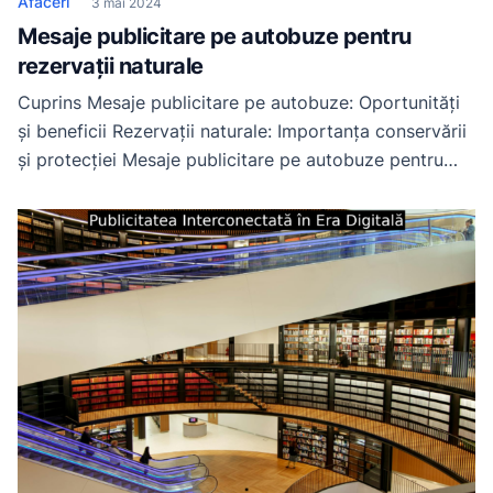
Afaceri
3 mai 2024
Mesaje publicitare pe autobuze pentru
rezervații naturale
Cuprins Mesaje publicitare pe autobuze: Oportunități
și beneficii Rezervații naturale: Importanța conservării
și protecției Mesaje publicitare pe autobuze pentru
rezervații naturale Itinerarii pentru rezervații naturale
Concluzii și recomandări Mesaje publicitare pe
autobuze: Oportunități și beneficii Importanța
mesajelor publicitare pe autobuze este dată de faptul
că acestea sunt o modalitate eficientă de a ajunge la
un […]