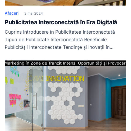
Afaceri
3 mai 2024
Publicitatea Interconectată în Era Digitală
Cuprins Introducere în Publicitatea Interconectată
Tipuri de Publicitate Interconectată Beneficiile
Publicității Interconectate Tendințe și Inovații în
Publicitatea Interconectată Concluzii și Perspective
pentru Viitor Introducere în Publicitatea Interconectată
Publicitatea interconectată este o abordare modernă a
publicității care se concentrează pe utilizarea
tehnologiilor digitale pentru a conecta consumatorii cu
brandurile și produsele lor. Această abordare permite
brandurilor […]