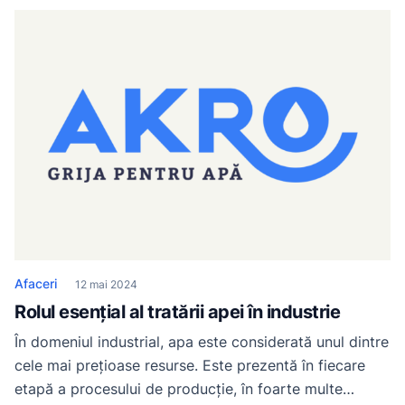
usurat munca. Echipamentele inovatoare care au
aparut astazi sunt extrem de eficiente si de practice.
Indiferent ca folosim lemnul in constructii, […]
Afaceri
12 mai 2024
Rolul esențial al tratării apei în industrie
În domeniul industrial, apa este considerată unul dintre
cele mai prețioase resurse. Este prezentă în fiecare
etapă a procesului de producție, în foarte multe