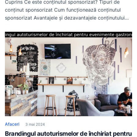
Cuprins Ce este conținutul sponsorizat? Tipuri de
conținut sponsorizat Cum funcționează conținutul
sponsorizat Avantajele și dezavantajele conținutului
sponsorizat Concluzii și perspective Ce este
conținutul sponsorizat? Conținutul sponsorizat este o
formă de publicitate online care permite brandurilor să
ajungă la publicul țintă prin intermediul conținutului de
calitate. Acest tip de conținut permite brandurilor să
se conecteze […]
Afaceri
3 mai 2024
Brandingul autoturismelor de închiriat pentru