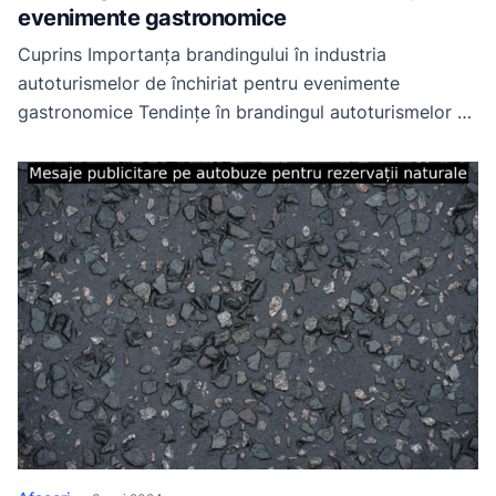
evenimente gastronomice
Cuprins Importanța brandingului în industria
autoturismelor de închiriat pentru evenimente
gastronomice Tendințe în brandingul autoturismelor de
închiriat pentru evenimente gastronomice Cum să
creezi un brand puternic pentru autoturisme de
închiriat pentru evenimente gastronomice Experiența
clienților și brandingul autoturismelor de închiriat
pentru evenimente gastronomice Viitorul brandingului
în industria autoturismelor de închiriat pentru
evenimente gastronomice Importanța brandingului […]